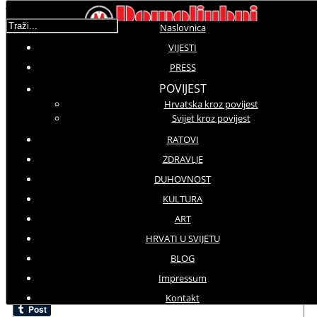
Traži...
Naslovnica
VIJESTI
Duhovni kutak
PRESS
POVIJEST
Prikaz #
Hrvatska kroz povijest
Svijet kroz povijest
Datum
Naziv
Hitovi
objave
RATOVI
CRNE MAMBE | Blagdan Velika
12-08-16
86290
ZDRAVLJE
Gospa
DUHOVNOST
CRNE MAMBE | Duhovni kutak
14-07-16
15551
KULTURA
Potkategorije
ART
Vjeroučitelj
38
HRVATI U SVIJETU
BLOG
UCM
124
Impressum
Tweet
Kontakt