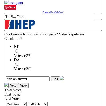
Save
Powered by OrdaSoft!
Traži...
Odobravate li moguće postavljanje 'Zlatne kupole' na
Grenlandu?
NE
Votes:
(
0
%)
DA
Votes:
(
0
%)
Total Votes:
First Vote:
Last Vote: