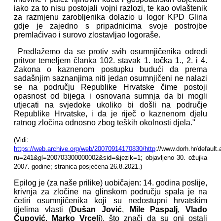
iako za to nisu postojali vojni razlozi, te kao ovlaštenik
za razmjenu zarobljenika dolazio u logor KPD Glina
gdje je zajedno s pripadnicima svoje postrojbe
premlaćivao i surovo zlostavljao logoraše.
Predlažemo da se protiv svih osumnjičenika odredi
pritvor temeljem članka 102. stavak 1. točka 1., 2. i 4.
Zakona o kaznenom postupku budući da prema
sadašnjim saznanjima niti jedan osumnjičeni ne nalazi
se na području Republike Hrvatske čime postoji
opasnost od bijega i osnovana sumnja da bi mogli
utjecati na svjedoke ukoliko bi došli na područje
Republike Hrvatske, i da je riječ o kaznenom djelu
ratnog zločina odnosno zbog teških okolnosti djela."
(Vidi:
https://web.archive.org/web/20070914170830/http
://www.dorh.hr/default
ru=241&gl=200703300000002&sid=&jezik=1; objavljeno 30. ožujka
2007. godine; stranica posjećena 26.8.2021.)
Epilog je (za naše prilike) uobičajen: 14. godina poslije,
krivnja za zločine na glinskom području spala je na
četiri osumnjičenika koji su nedostupni hrvatskim
tijelima vlasti (
Dušan Jović
,
Mile Paspalj
,
Vlado
Čupović
,
Marko Vrcelj
), što znači da su oni ostali