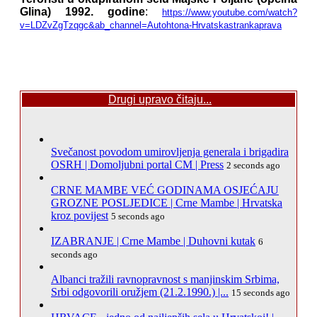
Glina) 1992. godine
:
https://www.youtube.com/watch?
v=LDZvZgTzqgc&ab_channel=Autohtona-Hrvatskastrankaprava
Drugi upravo čitaju...
Svečanost povodom umirovljenja generala i brigadira
OSRH | Domoljubni portal CM | Press
2 seconds ago
CRNE MAMBE VEĆ GODINAMA OSJEĆAJU
GROZNE POSLJEDICE | Crne Mambe | Hrvatska
kroz povijest
5 seconds ago
IZABRANJE | Crne Mambe | Duhovni kutak
6
seconds ago
Albanci tražili ravnopravnost s manjinskim Srbima,
Srbi odgovorili oružjem (21.2.1990.) |...
15 seconds ago