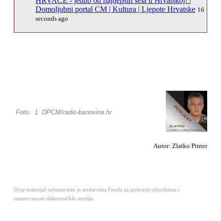
HRVACE - jedno od najljepših sela u Hrvatskoj! |
Domoljubni portal CM | Kultura | Ljepote Hrvatske
16
seconds ago
Foto: 1. DPCM/radio-banovina.hr
Autor: Zlatko Pinter
Ovaj materijal sufinanciran je sredstvima Fonda za poticanje pluralizma i
raznovrsnosti elektroničkih medija.