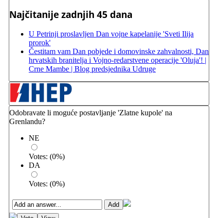
Najčitanije zadnjih 45 dana
U Petrinji proslavljen Dan vojne kapelanije 'Sveti Ilija
prorok'
Čestitam vam Dan pobjede i domovinske zahvalnosti, Dan
hrvatskih branitelja i Vojno-redarstvene operacije 'Oluja'! |
Crne Mambe | Blog predsjednika Udruge
Odobravate li moguće postavljanje 'Zlatne kupole' na
Grenlandu?
NE
Votes:
(
0
%)
DA
Votes:
(
0
%)