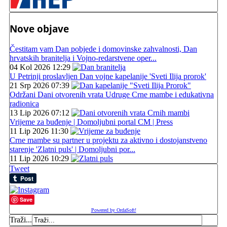
Nove objave
Čestitam vam Dan pobjede i domovinske zahvalnosti, Dan
hrvatskih branitelja i Vojno-redarstvene oper...
04 Kol 2026 12:29
U Petrinji proslavljen Dan vojne kapelanije 'Sveti Ilija prorok'
21 Srp 2026 07:39
Održani Dani otvorenih vrata Udruge Crne mambe i edukativna
radionica
13 Lip 2026 07:12
Vrijeme za buđenje | Domoljubni portal CM | Press
11 Lip 2026 11:30
Crne mambe su partner u projektu za aktivno i dostojanstveno
starenje 'Zlatni puls' | Domoljubni por...
11 Lip 2026 10:29
Tweet
Save
Powered by OrdaSoft!
Traži...