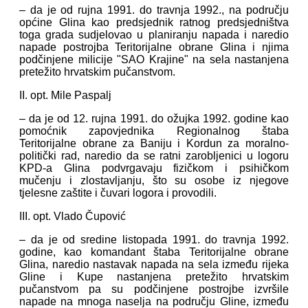
– da je od rujna 1991. do travnja 1992., na području
općine Glina kao predsjednik ratnog predsjedništva
toga grada sudjelovao u planiranju napada i naredio
napade postrojba Teritorijalne obrane Glina i njima
podčinjene milicije "SAO Krajine" na sela nastanjena
pretežito hrvatskim pučanstvom.
II. opt. Mile Paspalj
– da je od 12. rujna 1991. do ožujka 1992. godine kao
pomoćnik zapovjednika Regionalnog štaba
Teritorijalne obrane za Baniju i Kordun za moralno-
politički rad, naredio da se ratni zarobljenici u logoru
KPD-a Glina podvrgavaju fizičkom i psihičkom
mučenju i zlostavljanju, što su osobe iz njegove
tjelesne zaštite i čuvari logora i provodili.
III. opt. Vlado Čupović
– da je od sredine listopada 1991. do travnja 1992.
godine, kao komandant štaba Teritorijalne obrane
Glina, naredio nastavak napada na sela između rijeka
Gline i Kupe nastanjena pretežito hrvatskim
pučanstvom pa su podčinjene postrojbe izvršile
napade na mnoga naselja na području Gline, između