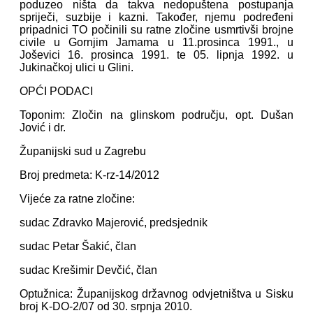
poduzeo ništa da takva nedopuštena postupanja
spriječi, suzbije i kazni. Također, njemu podređeni
pripadnici TO počinili su ratne zločine usmrtivši brojne
civile u Gornjim Jamama u 11.prosinca 1991., u
Joševici 16. prosinca 1991. te 05. lipnja 1992. u
Jukinačkoj ulici u Glini.
OPĆI PODACI
Toponim: Zločin na glinskom području, opt. Dušan
Jović i dr.
Županijski sud u Zagrebu
Broj predmeta: K-rz-14/2012
Vijeće za ratne zločine:
sudac Zdravko Majerović, predsjednik
sudac Petar Šakić, član
sudac Krešimir Devčić, član
Optužnica: Županijskog državnog odvjetništva u Sisku
broj K-DO-2/07 od 30. srpnja 2010.