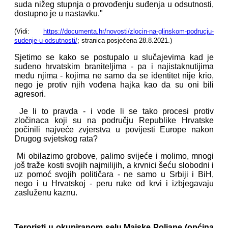
suda nižeg stupnja o provođenju suđenja u odsutnosti,
dostupno je u nastavku."
(Vidi:
https://documenta.hr/novosti/zlocin-na-glinskom-podrucju-
sudenje-u-odsutnosti/
; stranica posjećena 28.8.2021.)
Sjetimo se kako se postupalo u slučajevima kad je
suđeno hrvatskim braniteljima - pa i najistaknutijima
među njima - kojima ne samo da se identitet nije krio,
nego je protiv njih vođena hajka kao da su oni bili
agresori.
Je li to pravda - i vode li se tako procesi protiv
zločinaca koji su na području Republike Hrvatske
počinili najveće zvjerstva u povijesti Europe nakon
Drugog svjetskog rata?
Mi obilazimo grobove, palimo svijeće i molimo, mnogi
još traže kosti svojih najmilijih, a krvnici šeću slobodni i
uz pomoć svojih političara - ne samo u Srbiji i BiH,
nego i u Hrvatskoj - peru ruke od krvi i izbjegavaju
zasluženu kaznu.
Teroristi u okupiranom selu Majske Poljane (općina