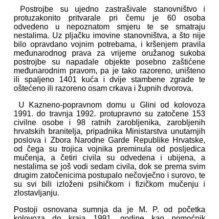
Postrojbe su ujedno zastrašivale stanovništvo i
protuzakonito pritvarale pri čemu je 60 osoba
odvedeno u nepoznatom smjeru te se smatraju
nestalima. Uz pljačku imovine stanovništva, a što nije
bilo opravdano vojnim potrebama, i kršenjem pravila
međunarodnog prava za vrijeme oružanog sukoba
postrojbe su napadale objekte posebno zaštićene
međunarodnim pravom, pa je tako razoreno, uništeno
ili spaljeno 1401 kuća i dvije stambene zgrade te
oštećeno ili razoreno osam crkava i župnih dvorova.
U Kazneno-popravnom domu u Glini od kolovoza
1991. do travnja 1992. protupravno su zatočene 153
civilne osobe i 98 ratnih zarobljenika, zarobljenih
hrvatskih branitelja, pripadnika Ministarstva unutarnjih
poslova i Zbora Narodne Garde Republike Hrvatske,
od čega su trojica vojnika preminula od posljedica
mučenja, a četiri civila su odvedena i ubijena, a
nestalima se još vodi sedam civila, dok se prema svim
drugim zatočenicima postupalo nečovječno i surovo, te
su svi bili izloženi psihičkom i fizičkom mučenju i
zlostavljanju.
Postoji osnovana sumnja da je M. P. od početka
kolovoza do kraja 1991. godine kao pomoćnik