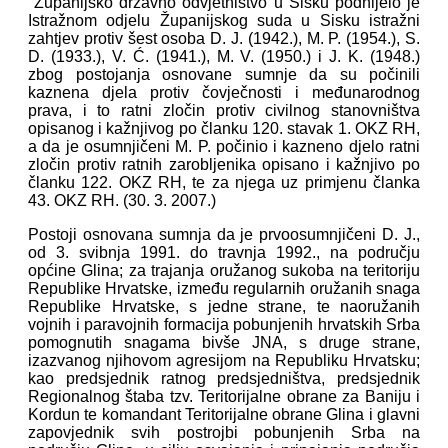
"Županijsko državno odvjetništvo u Sisku podnijelo je
Istražnom odjelu Županijskog suda u Sisku istražni
zahtjev protiv šest osoba D. J. (1942.), M. P. (1954.), S.
D. (1933.), V. Ć. (1941.), M. V. (1950.) i J. K. (1948.)
zbog postojanja osnovane sumnje da su počinili
kaznena djela protiv čovječnosti i međunarodnog
prava, i to ratni zločin protiv civilnog stanovništva
opisanog i kažnjivog po članku 120. stavak 1. OKZ RH,
a da je osumnjičeni M. P. počinio i kazneno djelo ratni
zločin protiv ratnih zarobljenika opisano i kažnjivo po
članku 122. OKZ RH, te za njega uz primjenu članka
43. OKZ RH. (30. 3. 2007.)
Postoji osnovana sumnja da je prvoosumnjičeni D. J.,
od 3. svibnja 1991. do travnja 1992., na području
općine Glina; za trajanja oružanog sukoba na teritoriju
Republike Hrvatske, između regularnih oružanih snaga
Republike Hrvatske, s jedne strane, te naoružanih
vojnih i paravojnih formacija pobunjenih hrvatskih Srba
pomognutih snagama bivše JNA, s druge strane,
izazvanog njihovom agresijom na Republiku Hrvatsku;
kao predsjednik ratnog predsjedništva, predsjednik
Regionalnog štaba tzv. Teritorijalne obrane za Baniju i
Kordun te komandant Teritorijalne obrane Glina i glavni
zapovjednik svih postrojbi pobunjenih Srba na