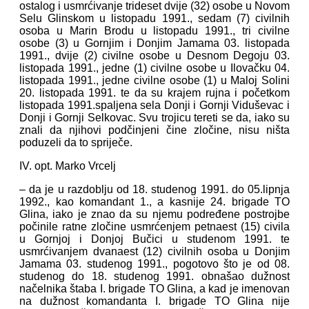
ostalog i usmrćivanje trideset dvije (32) osobe u Novom
Selu Glinskom u listopadu 1991., sedam (7) civilnih
osoba u Marin Brodu u listopadu 1991., tri civilne
osobe (3) u Gornjim i Donjim Jamama 03. listopada
1991., dvije (2) civilne osobe u Desnom Degoju 03.
listopada 1991., jedne (1) civilne osobe u Ilovačku 04.
listopada 1991., jedne civilne osobe (1) u Maloj Solini
20. listopada 1991. te da su krajem rujna i početkom
listopada 1991.spaljena sela Donji i Gornji Viduševac i
Donji i Gornji Selkovac. Svu trojicu tereti se da, iako su
znali da njihovi podčinjeni čine zločine, nisu ništa
poduzeli da to spriječe.
IV. opt. Marko Vrcelj
– da je u razdoblju od 18. studenog 1991. do 05.lipnja
1992., kao komandant 1., a kasnije 24. brigade TO
Glina, iako je znao da su njemu podređene postrojbe
počinile ratne zločine usmrćenjem petnaest (15) civila
u Gornjoj i Donjoj Bučici u studenom 1991. te
usmrćivanjem dvanaest (12) civilnih osoba u Donjim
Jamama 03. studenog 1991., pogotovo što je od 08.
studenog do 18. studenog 1991. obnašao dužnost
načelnika štaba I. brigade TO Glina, a kad je imenovan
na dužnost komandanta I. brigade TO Glina nije