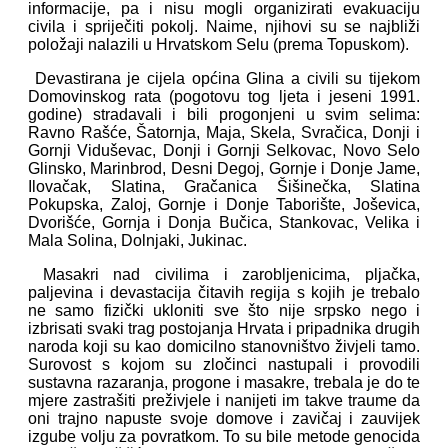
informacije, pa i nisu mogli organizirati evakuaciju
civila i spriječiti pokolj. Naime, njihovi su se najbliži
položaji nalazili u Hrvatskom Selu (prema Topuskom).
Devastirana je cijela općina Glina a civili su tijekom
Domovinskog rata (pogotovu tog ljeta i jeseni 1991.
godine) stradavali i bili progonjeni u svim selima:
Ravno Rašće, Šatornja, Maja, Skela, Svračica, Donji i
Gornji Viduševac, Donji i Gornji Selkovac, Novo Selo
Glinsko, Marinbrod, Desni Degoj, Gornje i Donje Jame,
Ilovačak, Slatina, Gračanica Šišinečka, Slatina
Pokupska, Zaloj, Gornje i Donje Taborište, Joševica,
Dvorišće, Gornja i Donja Bučica, Stankovac, Velika i
Mala Solina, Dolnjaki, Jukinac.
Masakri nad civilima i zarobljenicima, pljačka,
paljevina i devastacija čitavih regija s kojih je trebalo
ne samo fizički ukloniti sve što nije srpsko nego i
izbrisati svaki trag postojanja Hrvata i pripadnika drugih
naroda koji su kao domicilno stanovništvo živjeli tamo.
Surovost s kojom su zločinci nastupali i provodili
sustavna razaranja, progone i masakre, trebala je do te
mjere zastrašiti preživjele i nanijeti im takve traume da
oni trajno napuste svoje domove i zavičaj i zauvijek
izgube volju za povratkom. To su bile metode genocida