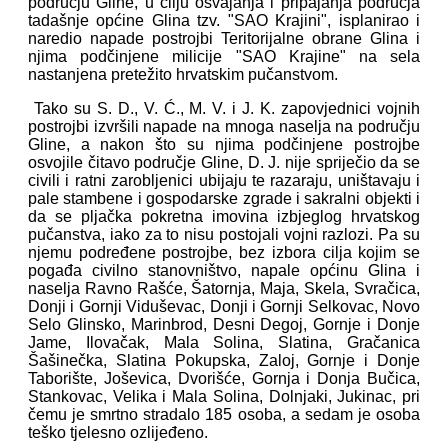
području Gline, u cilju osvajanja i pripajanja područja
tadašnje općine Glina tzv. "SAO Krajini", isplanirao i
naredio napade postrojbi Teritorijalne obrane Glina i
njima podčinjene milicije "SAO Krajine" na sela
nastanjena pretežito hrvatskim pučanstvom.
Tako su S. D., V. Ć., M. V. i J. K. zapovjednici vojnih
postrojbi izvršili napade na mnoga naselja na području
Gline, a nakon što su njima podčinjene postrojbe
osvojile čitavo područje Gline, D. J. nije spriječio da se
civili i ratni zarobljenici ubijaju te razaraju, uništavaju i
pale stambene i gospodarske zgrade i sakralni objekti i
da se pljačka pokretna imovina izbjeglog hrvatskog
pučanstva, iako za to nisu postojali vojni razlozi. Pa su
njemu podređene postrojbe, bez izbora cilja kojim se
pogađa civilno stanovništvo, napale općinu Glina i
naselja Ravno Rašće, Šatornja, Maja, Skela, Svračica,
Donji i Gornji Viduševac, Donji i Gornji Selkovac, Novo
Selo Glinsko, Marinbrod, Desni Degoj, Gornje i Donje
Jame, Ilovačak, Mala Solina, Slatina, Gračanica
Šašinečka, Slatina Pokupska, Zaloj, Gornje i Donje
Taborište, Joševica, Dvorišće, Gornja i Donja Bučica,
Stankovac, Velika i Mala Solina, Dolnjaki, Jukinac, pri
čemu je smrtno stradalo 185 osoba, a sedam je osoba
teško tjelesno ozlijeđeno.