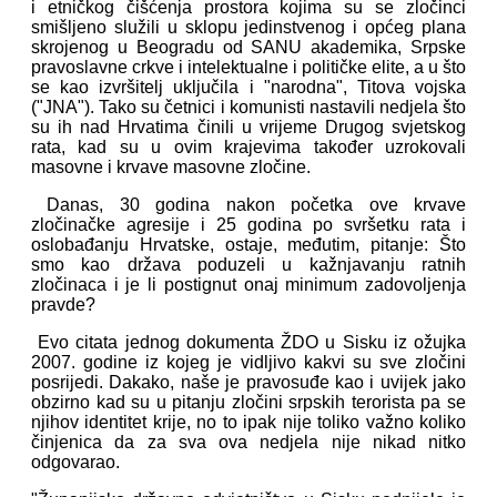
i etničkog čišćenja prostora kojima su se zločinci
smišljeno služili u sklopu jedinstvenog i općeg plana
skrojenog u Beogradu od SANU akademika, Srpske
pravoslavne crkve i intelektualne i političke elite, a u što
se kao izvršitelj uključila i "narodna", Titova vojska
("JNA"). Tako su četnici i komunisti nastavili nedjela što
su ih nad Hrvatima činili u vrijeme Drugog svjetskog
rata, kad su u ovim krajevima također uzrokovali
masovne i krvave masovne zločine.
Danas, 30 godina nakon početka ove krvave
zločinačke agresije i 25 godina po svršetku rata i
oslobađanju Hrvatske, ostaje, međutim, pitanje: Što
smo kao država poduzeli u kažnjavanju ratnih
zločinaca i je li postignut onaj minimum zadovoljenja
pravde?
Evo citata jednog dokumenta ŽDO u Sisku iz ožujka
2007. godine iz kojeg je vidljivo kakvi su sve zločini
posrijedi. Dakako, naše je pravosuđe kao i uvijek jako
obzirno kad su u pitanju zločini srpskih terorista pa se
njihov identitet krije, no to ipak nije toliko važno koliko
činjenica da za sva ova nedjela nije nikad nitko
odgovarao.