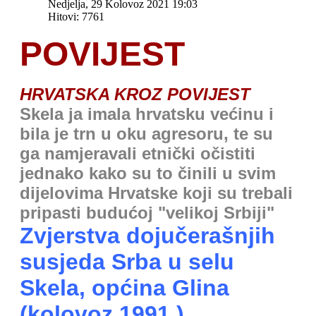
Nedjelja, 29 Kolovoz 2021 19:03
Hitovi: 7761
POVIJEST
HRVATSKA KROZ POVIJEST
Skela ja imala hrvatsku većinu i
bila je trn u oku agresoru, te su
ga namjeravali etnički očistiti
jednako kako su to činili u svim
dijelovima Hrvatske koji su trebali
pripasti budućoj "velikoj Srbiji"
Zvjerstva dojučerašnjih
susjeda Srba u selu
Skela, općina Glina
(kolovoz 1991.)