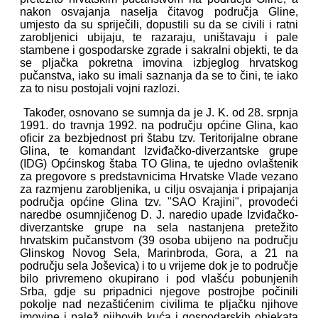
nakon osvajanja naselja čitavog područja Gline,
umjesto da su spriječili, dopustili su da se civili i ratni
zarobljenici ubijaju, te razaraju, uništavaju i pale
stambene i gospodarske zgrade i sakralni objekti, te da
se pljačka pokretna imovina izbjeglog hrvatskog
pučanstva, iako su imali saznanja da se to čini, te iako
za to nisu postojali vojni razlozi.
Također, osnovano se sumnja da je J. K. od 28. srpnja
1991. do travnja 1992. na području općine Glina, kao
oficir za bezbjednost pri štabu tzv. Teritorijalne obrane
Glina, te komandant Izviđačko-diverzantske grupe
(IDG) Općinskog štaba TO Glina, te ujedno ovlaštenik
za pregovore s predstavnicima Hrvatske Vlade vezano
za razmjenu zarobljenika, u cilju osvajanja i pripajanja
područja općine Glina tzv. "SAO Krajini", provodeći
naredbe osumnjičenog D. J. naredio upade Izviđačko-
diverzantske grupe na sela nastanjena pretežito
hrvatskim pučanstvom (39 osoba ubijeno na području
Glinskog Novog Sela, Marinbroda, Gora, a 21 na
području sela Joševica) i to u vrijeme dok je to područje
bilo privremeno okupirano i pod vlašću pobunjenih
Srba, gdje su pripadnici njegove postrojbe počinili
pokolje nad nezaštićenim civilima te pljačku njihove
imovine i palež njihovih kuća i gospodarskih objekata