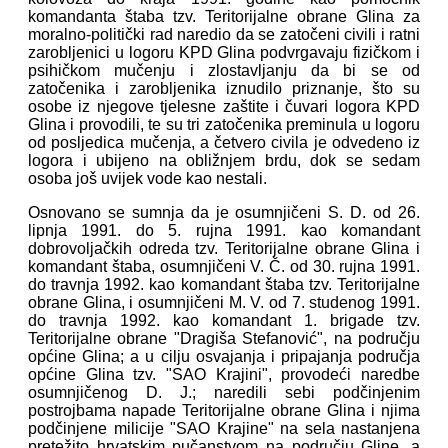
komandanta štaba tzv. Teritorijalne obrane Glina za
moralno-politički rad naredio da se zatočeni civili i ratni
zarobljenici u logoru KPD Glina podvrgavaju fizičkom i
psihičkom mučenju i zlostavljanju da bi se od
zatočenika i zarobljenika iznudilo priznanje, što su
osobe iz njegove tjelesne zaštite i čuvari logora KPD
Glina i provodili, te su tri zatočenika preminula u logoru
od posljedica mučenja, a četvero civila je odvedeno iz
logora i ubijeno na obližnjem brdu, dok se sedam
osoba još uvijek vode kao nestali.
Osnovano se sumnja da je osumnjičeni S. D. od 26.
lipnja 1991. do 5. rujna 1991. kao komandant
dobrovoljačkih odreda tzv. Teritorijalne obrane Glina i
komandant štaba, osumnjičeni V. Č. od 30. rujna 1991.
do travnja 1992. kao komandant štaba tzv. Teritorijalne
obrane Glina, i osumnjičeni M. V. od 7. studenog 1991.
do travnja 1992. kao komandant 1. brigade tzv.
Teritorijalne obrane "Dragiša Stefanović", na području
općine Glina; a u cilju osvajanja i pripajanja područja
općine Glina tzv. "SAO Krajini", provodeći naredbe
osumnjičenog D. J.; naredili sebi podčinjenim
postrojbama napade Teritorijalne obrane Glina i njima
podčinjene milicije "SAO Krajine" na sela nastanjena
pretežito hrvatskim pučanstvom na području Gline, a