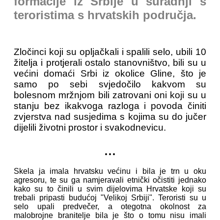
formacije iz Srbije u suradnji s
teroristima s hrvatskih područja.
Zločinci koji su opljačkali i spalili selo, ubili 10
žitelja i protjerali ostalo stanovništvo, bili su u
većini domaći Srbi iz okolice Gline, što je
samo po sebi svjedočilo kakvom su
bolesnom mržnjom bili zatrovani oni koji su u
stanju bez ikakvoga razloga i povoda činiti
zvjerstva nad susjedima s kojima su do jučer
dijelili životni prostor i svakodnevicu.
...
Skela ja imala hrvatsku većinu i bila je trn u oku
agresoru, te su ga namjeravali etnički očistiti jednako
kako su to činili u svim dijelovima Hrvatske koji su
trebali pripasti budućoj "Velikoj Srbiji". Teroristi su u
selo upali predvečer, a otegotna okolnost za
malobrojne branitelje bila je što o tomu nisu imali