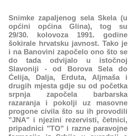
Snimke zapaljenog sela Skela (u
općini općina Glina), tog su
29/30. kolovoza 1991. godine
šokirale hrvatsku javnost. Tako je
i na Banovini započelo ono što se
do tada odvijalo u istočnoj
Slavoniji - od Borova Sela do
Ćelija, Dalja, Erduta, Aljmaša i
drugih mjesta gdje su od početka
srpnja započela barbarska
razaranja i pokolji uz masovne
progone civila što su ih provodili
"JNA" i njezini rezervisti, četnici,
pripadnici "TO" i razne paravojne