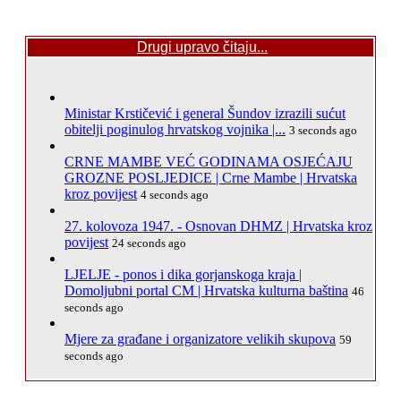
Drugi upravo čitaju...
Ministar Krstičević i general Šundov izrazili sućut
obitelji poginulog hrvatskog vojnika |...
3 seconds ago
CRNE MAMBE VEĆ GODINAMA OSJEĆAJU
GROZNE POSLJEDICE | Crne Mambe | Hrvatska
kroz povijest
4 seconds ago
27. kolovoza 1947. - Osnovan DHMZ | Hrvatska kroz
povijest
24 seconds ago
LJELJE - ponos i dika gorjanskoga kraja |
Domoljubni portal CM | Hrvatska kulturna baština
46
seconds ago
Mjere za građane i organizatore velikih skupova
59
seconds ago