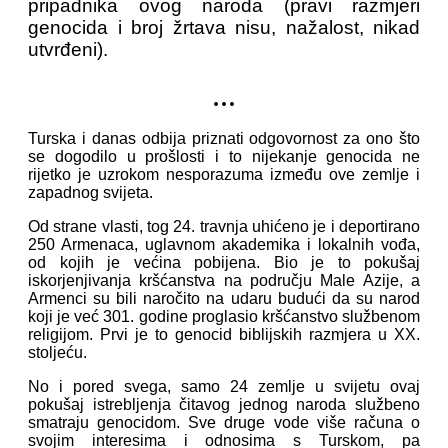
pripadnika ovog naroda (pravi razmjeri
genocida i broj žrtava nisu, nažalost, nikad
utvrđeni).
...
Turska i danas odbija priznati odgovornost za ono što
se dogodilo u prošlosti i to nijekanje genocida ne
rijetko je uzrokom nesporazuma između ove zemlje i
zapadnog svijeta.
Od strane vlasti, tog 24. travnja uhićeno je i deportirano
250 Armenaca, uglavnom akademika i lokalnih vođa,
od kojih je većina pobijena. Bio je to pokušaj
iskorjenjivanja kršćanstva na području Male Azije, a
Armenci su bili naročito na udaru budući da su narod
koji je već 301. godine proglasio kršćanstvo službenom
religijom. Prvi je to genocid biblijskih razmjera u XX.
stoljeću.
No i pored svega, samo 24 zemlje u svijetu ovaj
pokušaj istrebljenja čitavog jednog naroda službeno
smatraju genocidom. Sve druge vode više računa o
svojim interesima i odnosima s Turskom, pa