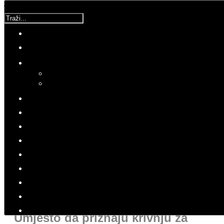
Traži...
Svijet kroz povijest
Detalji
Kategorija:
Svijet
Objavljeno: 23 Travanj 2021
Hitovi: 2484
Molimo ocijenite
POVIJEST
SVIJET KROZ POVIJEST
Umjesto da priznaju krivnju za