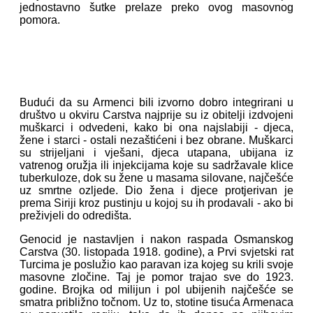
jednostavno šutke prelaze preko ovog masovnog
pomora.
Budući da su Armenci bili izvorno dobro integrirani u
društvo u okviru Carstva najprije su iz obitelji izdvojeni
muškarci i odvedeni, kako bi ona najslabiji - djeca,
žene i starci - ostali nezaštićeni i bez obrane. Muškarci
su strijeljani i vješani, djeca utapana, ubijana iz
vatrenog oružja ili injekcijama koje su sadržavale klice
tuberkuloze, dok su žene u masama silovane, najčešće
uz smrtne ozljede. Dio žena i djece protjerivan je
prema Siriji kroz pustinju u kojoj su ih prodavali - ako bi
preživjeli do odredišta.
Genocid je nastavljen i nakon raspada Osmanskog
Carstva (30. listopada 1918. godine), a Prvi svjetski rat
Turcima je poslužio kao paravan iza kojeg su krili svoje
masovne zločine. Taj je pomor trajao sve do 1923.
godine. Brojka od milijun i pol ubijenih najčešće se
smatra približno točnom. Uz to, stotine tisuća Armenaca