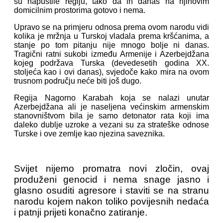
su napustile regiju, tako da ih danas na njihovim
domicilnim prostorima gotovo i nema.
Upravo se na primjeru odnosa prema ovom narodu vidi
kolika je mržnja u Turskoj vladala prema kršćanima, a
stanje po tom pitanju nije mnogo bolje ni danas.
Tragični ratni sukobi između Armenije i Azerbejdžana
kojeg podržava Turska (devedesetih godina XX.
stoljeća kao i ovi danas), svjedoče kako mira na ovom
trusnom području neće biti još dugo.
Regija Nagorno Karabah koja se nalazi unutar
Azerbejdžana ali je naseljena većinskim armenskim
stanovništvom bila je samo detonator rata koji ima
daleko dublje uzroke a vezani su za strateške odnose
Turske i ove zemlje kao njezina saveznika.
Svijet nijemo promatra novi zločin, ovaj
produženi genocid i nema snage jasno i
glasno osuditi agresore i staviti se na stranu
narodu kojem nakon toliko povijesnih nedaća
i patnji prijeti konačno zatiranje.