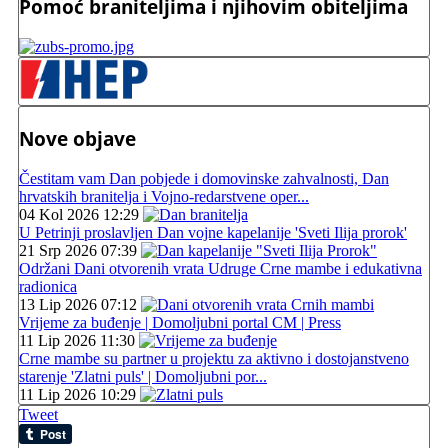
Pomoć braniteljima i njihovim obiteljima
Nove objave
Čestitam vam Dan pobjede i domovinske zahvalnosti, Dan
hrvatskih branitelja i Vojno-redarstvene oper...
04 Kol 2026 12:29
U Petrinji proslavljen Dan vojne kapelanije 'Sveti Ilija prorok'
21 Srp 2026 07:39
Održani Dani otvorenih vrata Udruge Crne mambe i edukativna
radionica
13 Lip 2026 07:12
Vrijeme za buđenje | Domoljubni portal CM | Press
11 Lip 2026 11:30
Crne mambe su partner u projektu za aktivno i dostojanstveno
starenje 'Zlatni puls' | Domoljubni por...
11 Lip 2026 10:29
Tweet