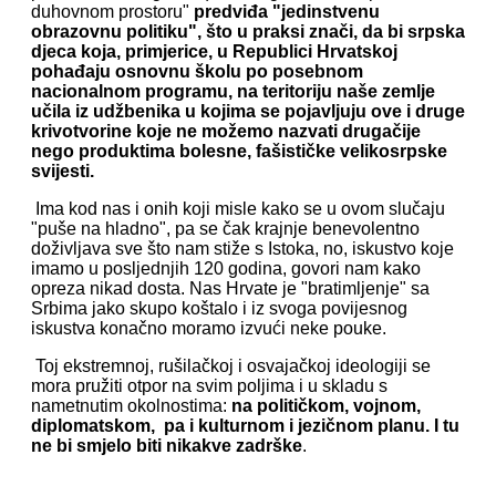
duhovnom prostoru"
predviđa "jedinstvenu
obrazovnu politiku", što u praksi znači, da bi srpska
djeca koja, primjerice, u Republici Hrvatskoj
pohađaju osnovnu školu po posebnom
nacionalnom programu, na teritoriju naše zemlje
učila iz udžbenika u kojima se pojavljuju ove i druge
krivotvorine koje ne možemo nazvati drugačije
nego produktima bolesne, fašističke velikosrpske
svijesti.
Ima kod nas i onih koji misle kako se u ovom slučaju
"puše na hladno", pa se čak krajnje benevolentno
doživljava sve što nam stiže s Istoka, no, iskustvo koje
imamo u posljednjih 120 godina, govori nam kako
opreza nikad dosta. Nas Hrvate je "bratimljenje" sa
Srbima jako skupo koštalo i iz svoga povijesnog
iskustva konačno moramo izvući neke pouke.
Toj ekstremnoj, rušilačkoj i osvajačkoj ideologiji se
mora pružiti otpor na svim poljima i u skladu s
nametnutim okolnostima:
na političkom, vojnom,
diplomatskom, pa i kulturnom i jezičnom planu. I tu
ne bi smjelo biti nikakve zadrške
.