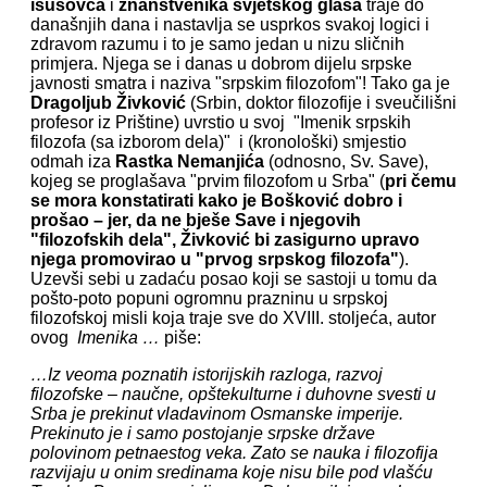
isusovca
i
znanstvenika svjetskog glasa
traje do
današnjih dana i nastavlja se usprkos svakoj logici i
zdravom razumu i to je samo jedan u nizu sličnih
primjera. Njega se i danas u dobrom dijelu srpske
javnosti smatra i naziva "srpskim filozofom"! Tako ga je
Dragoljub Živković
(Srbin, doktor filozofije i sveučilišni
profesor iz Prištine) uvrstio u svoj
"Imenik srpskih
filozofa (sa izborom dela)"
i (kronološki) smjestio
odmah iza
Rastka Nemanjića
(odnosno, Sv. Save),
kojeg se proglašava "prvim filozofom u Srba" (
pri čemu
se mora
konstatirati kako je Bošković dobro i
prošao – jer, da ne bješe Save i njegovih
"filozofskih dela", Živković bi zasigurno upravo
njega promovirao u "prvog srpskog filozofa"
).
Uzevši sebi u zadaću posao koji se sastoji u tomu da
pošto-poto popuni ogromnu prazninu u srpskoj
filozofskoj misli koja traje sve do XVIII. stoljeća, autor
ovog
Imenika …
piše:
…Iz veoma poznatih istorijskih razloga, razvoj
filozofske – naučne, opštekulturne i duhovne svesti u
Srba je prekinut vladavinom Osmanske imperije.
Prekinuto je i samo postojanje srpske države
polovinom petnaestog veka. Zato se nauka i filozofija
razvijaju u onim sredinama koje nisu bile pod vlašću