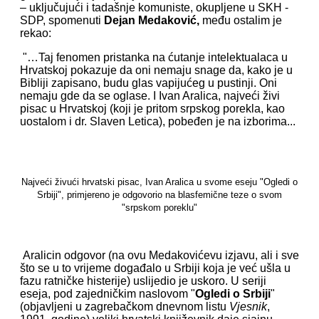
– uključujući i tadašnje komuniste, okupljene u SKH -
SDP, spomenuti
Dejan Medaković
,
među ostalim je
rekao:
"…Taj fenomen pristanka na ćutanje intelektualaca u
Hrvatskoj pokazuje da oni nemaju snage da, kako je u
Bibliji zapisano, budu glas vapijućeg u pustinji. Oni
nemaju gde da se oglase. I Ivan Aralica, najveći živi
pisac u Hrvatskoj (koji je pritom srpskog porekla, kao
uostalom i dr. Slaven Letica), pobeđen je na izborima...
Najveći živući hrvatski pisac, Ivan Aralica u svome eseju "Ogledi o
Srbiji", primjereno je odgovorio na blasfemične teze o svom
"srpskom poreklu"
Aralicin odgovor (na ovu Medakovićevu izjavu, ali i sve
što se u to vrijeme događalo u Srbiji koja je već ušla u
fazu ratničke histerije) uslijedio je uskoro. U seriji
eseja, pod zajedničkim naslovom "
Ogledi o Srbiji
"
(objavljeni u zagrebačkom dnevnom listu
Vjesnik
,