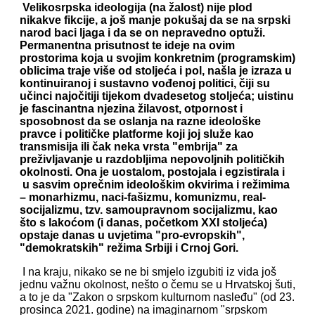
Velikosrpska ideologija (na žalost) nije plod
nikakve fikcije, a još manje pokušaj da se na srpski
narod baci ljaga i da se on nepravedno optuži.
Permanentna prisutnost te ideje na ovim
prostorima koja u svojim konkretnim (programskim)
oblicima traje više od stoljeća i pol, našla je izraza u
kontinuiranoj i sustavno vođenoj politici, čiji su
učinci najočitiji tijekom dvadesetog stoljeća; uistinu
je fascinantna njezina žilavost, otpornost i
sposobnost da se oslanja na razne ideološke
pravce i političke platforme koji joj služe kao
transmisija ili čak neka vrsta "embrija" za
preživljavanje u razdobljima nepovoljnih političkih
okolnosti. Ona je uostalom, postojala i egzistirala i
u sasvim oprečnim ideološkim okvirima i režimima
– monarhizmu, naci-fašizmu, komunizmu, real-
socijalizmu, tzv. samoupravnom socijalizmu, kao
što s lakoćom (i danas, početkom XXI stoljeća)
opstaje danas u uvjetima "pro-evropskih",
"demokratskih" režima Srbiji i Crnoj Gori.
I na kraju, nikako se ne bi smjelo izgubiti iz vida još
jednu važnu okolnost, nešto o čemu se u Hrvatskoj šuti,
a to je da "Zakon o srpskom kulturnom nasleđu" (od 23.
prosinca 2021. godine) na imaginarnom "srpskom