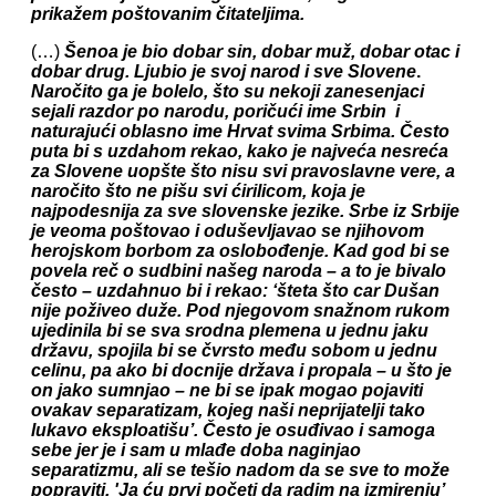
prikažem poštovanim čitateljima.
(…)
Šenoa je bio dobar sin, dobar muž, dobar otac i
dobar drug. Ljubio je svoj narod i sve Slovene
.
Naročito ga je bolelo, što su nekoji zanesenjaci
sejali razdor po narodu, poričući ime Srbin i
naturajući oblasno ime Hrvat svima Srbima. Često
puta bi s uzdahom rekao, kako je najveća nesreća
za Slovene uopšte što nisu svi pravoslavne vere, a
naročito što ne pišu svi ćirilicom, koja je
najpodesnija za sve slovenske jezike. Srbe iz Srbije
je veoma poštovao i oduševljavao se njihovom
herojskom borbom za oslobođenje. Kad god bi se
povela reč o sudbini našeg naroda – a to je bivalo
često – uzdahnuo bi i rekao: ‘šteta što car Dušan
nije poživeo duže. Pod njegovom snažnom rukom
ujedinila bi se sva srodna plemena u jednu jaku
državu, spojila bi se čvrsto među sobom u jednu
celinu, pa ako bi docnije država i propala – u što je
on jako sumnjao – ne bi se ipak
mogao pojaviti
ovakav
separatizam, kojeg naši neprijatelji tako
lukavo eksploatišu’. Često je osuđivao i samoga
sebe jer je i sam u mlađe doba naginjao
separatizmu, ali se tešio nadom da se sve to može
popraviti. 'Ja ću prvi početi da radim na izmirenju’