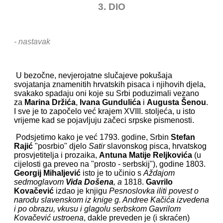
3. DIO
- nastavak
U bezočne, nevjerojatne slučajeve pokušaja
svojatanja znamenitih hrvatskih pisaca i njihovih djela,
svakako spadaju oni koje su Srbi poduzimali vezano
za
Marina Držića
,
Ivana Gundulića
i
Augusta Šenou
.
I sve je to započelo već krajem XVIII. stoljeća, u isto
vrijeme kad se pojavljuju začeci srpske pismenosti.
Podsjetimo kako je već 1793. godine, Srbin
Stefan
Rajić
"posrbio" djelo
Satir
slavonskog pisca, hrvatskog
prosvjetitelja i prozaika,
Antuna
Matije Reljkovića
(u
cijelosti ga preveo na "prosto - serbskij"), godine 1803.
Georgij Mihaljević
isto je to učinio s
Aždajom
sedmoglavom
Vida Došena
, a
1818.
Gavrilo
Kovačević
izdao je knjigu
Pesnoslovka iliti povest o
narodu slavenskom iz knige g. Andree Kačića izvedena
i po obrazu, vkusu i glagolu serbskom Gavrilom
Kovačević ustroena
, dakle preveden je (i skraćen)