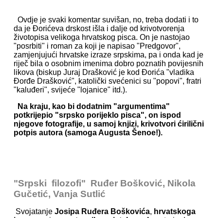
Ovdje je svaki komentar suvišan, no, treba dodati i to
da je Đorićeva drskost išla i dalje od krivotvorenja
životopisa velikoga hrvatskog pisca. On je nastojao
"posrbiti" i roman za koji je napisao "Predgovor",
zamjenjujući hrvatske izraze srpskima, pa i onda kad je
riječ bila o osobnim imenima dobro poznatih povijesnih
likova (biskup Juraj Drašković je kod Đorića "vladika
Đorđe Drašković", katolički svećenici su "popovi", fratri
"kaluđeri", svijeće "lojanice" itd.).
Na kraju, kao bi dodatnim "argumentima"
potkrijepio "srpsko porijeklo pisca", on ispod
njegove fotografije, u samoj knjizi, krivotvori ćirilični
potpis autora (samoga Augusta Šenoe!).
"Srpski filozofi" Ruđer Bošković, Nikola
Gučetić, Vanja Sutlić
Svojatanje
Josipa Ruđera Boškovića
,
hrvatskoga