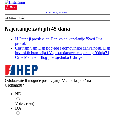
Save
Powered by OrdaSoft!
Traži...
Najčitanije zadnjih 45 dana
U Petrinji proslavljen Dan vojne kapelanije 'Sveti Ilija
prorok'
Čestitam vam Dan pobjede i domovinske zahvalnosti, Dan
hrvatskih branitelja i Vojno-redarstvene operacije 'Oluja'! |
Crne Mambe | Blog predsjednika Udruge
Odobravate li moguće postavljanje 'Zlatne kupole' na
Grenlandu?
NE
Votes:
(
0
%)
DA