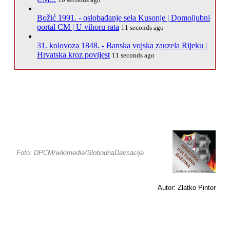
Božić 1991. - oslobađanje sela Kusonje | Domoljubni
portal CM | U vihoru rata
11 seconds ago
31. kolovoza 1848. - Banska vojska zauzela Rijeku |
Hrvatska kroz povijest
11 seconds ago
Foto: DPCM/wikimedia/SlobodnaDalmacija
Autor: Zlatko Pinter