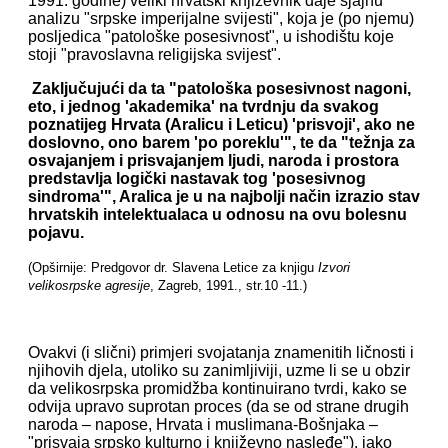
1991. godine) veliki hrvatski književnik daje sjajnu
analizu "srpske imperijalne svijesti", koja je (po njemu)
posljedica "patološke posesivnost", u ishodištu koje
stoji "pravoslavna religijska svijest".
Zaključujući da ta "patološka posesivnost nagoni,
eto, i jednog 'akademika' na tvrdnju da svakog
poznatijeg Hrvata (Aralicu i Leticu) 'prisvoji', ako ne
doslovno, ono barem 'po poreklu'", te da "težnja za
osvajanjem i prisvajanjem ljudi, naroda i prostora
predstavlja logički nastavak tog 'posesivnog
sindroma'", Aralica je u na najbolji način izrazio stav
hrvatskih intelektualaca u odnosu na ovu bolesnu
pojavu.
(Opširnije: Predgovor dr. Slavena Letice za knjigu
Izvori
velikosrpske agresije
, Zagreb, 1991., str.10 -11.)
Ovakvi (i slični) primjeri svojatanja znamenitih ličnosti i
njihovih djela, utoliko su zanimljiviji, uzme li se u obzir
da velikosrpska promidžba kontinuirano tvrdi, kako se
odvija upravo suprotan proces (da se od strane drugih
naroda – napose, Hrvata i muslimana-Bošnjaka –
"prisvaja srpsko kulturno i književno nasleđe"), iako