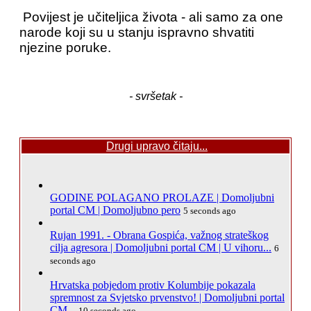
Povijest je učiteljica života - ali samo za one
narode koji su u stanju ispravno shvatiti
njezine poruke.
- svršetak -
Drugi upravo čitaju...
GODINE POLAGANO PROLAZE | Domoljubni
portal CM | Domoljubno pero
5 seconds ago
Rujan 1991. - Obrana Gospića, važnog strateškog
cilja agresora | Domoljubni portal CM | U vihoru...
6
seconds ago
Hrvatska pobjedom protiv Kolumbije pokazala
spremnost za Svjetsko prvenstvo! | Domoljubni portal
CM...
10 seconds ago