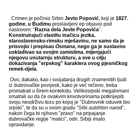
Crimen je počinio Srbin
Jevto Popović
, koji je
1827.
godine, u Budimu
proslavljeni ep objavio pod
naslovom: "
Razna dela Jevte Popovića
".
Konstruirajući vlastitu inačicu jezika,
staroslavensko-rimsku mješavinu, ne samo da je
prisvojio i prepisao
Osmana
, nego ga je sustavno
usklađivao sa svojim zamislima, mijenjajući
njegovu unutarnju strukturu, a sve u cilju
dokazivanja "srpskog" karaktera ovog pjesničkog
remek-djela.
Ovo, dakako, kao i svojatanja drugih znamenitih ljudi
iz dubrovačke povijesti, kako je već rečeno, treba
promatrati u širem kontekstu. Velikosrpski megalomani
smatrali su da će ovakvim krivotvorinama potkrijepiti
svoju neodrživu tezu po kojoj je "Dubrovnik oduvek bio
srpski", te da su u ovom gradu "Srbi autohton narod",
nakon čega bi njihovo "pravo" na pripajanje
dubrovačke regije "matici", odn. Srbiji imalo
opravdanje.