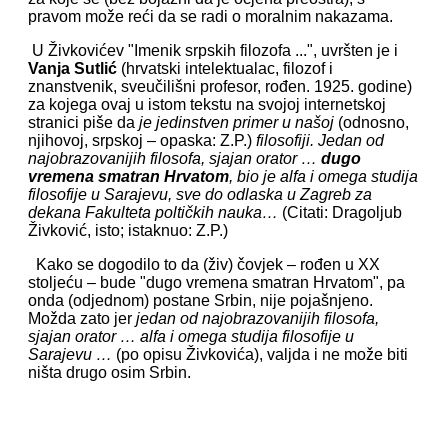
pravom može reći da se radi o moralnim nakazama.
U Živkovićev "Imenik srpskih filozofa ...", uvršten je i
Vanja Sutlić
(hrvatski intelektualac, filozof i
znanstvenik, sveučilišni profesor, rođen. 1925. godine)
za kojega ovaj u istom tekstu na svojoj internetskoj
stranici piše da
je jedinstven primer u našoj
(odnosno,
njihovoj, srpskoj – opaska: Z.P.)
filosofiji. Jedan od
najobrazovanijih filosofa, sjajan orator …
dugo
vremena smatran Hrvatom
, bio je alfa i omega studija
filosofije u Sarajevu, sve do odlaska u Zagreb za
dekana Fakulteta poltičkih nauka…
(Citati: Dragoljub
Živković, isto; istaknuo: Z.P.)
Kako se dogodilo to da (živ) čovjek – rođen u XX
stoljeću – bude "dugo vremena smatran Hrvatom", pa
onda (odjednom) postane Srbin, nije pojašnjeno.
Možda zato jer
jedan od najobrazovanijih filosofa,
sjajan orator … alfa i omega studija filosofije u
Sarajevu …
(po opisu Živkovića), valjda i ne može biti
ništa drugo osim Srbin.