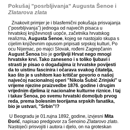
Pokušaj "posrbljivanja" Augusta Šenoe i
Zlatarova zlata
Znakovit primjer je i blasfemični pokušaja prisvajanja
("posrbljivanja") jednoga od najvećih pisaca u
hrvatskoj književnosti uopće, začetnika hrvatskog
realizma,
Augusta Šenoe
, kojeg se nastojalo skupa s
cijelim književnim opusom pripisati srpskoj kulturi, Po
ocu Nijemac, po majci Slovak, rođeni Zagrepčanin
August Šenoa
bio je
gorljiviji Hrvat nego mnogi
hrvatske krvi. Tako zaneseno i s toliko ljubavi i
strasti je pisao o događajima iz hrvatske povijesti
da to uistinu fascinira i očarava svakog čitatelja,
kao što je s ushitom kao kritičar govorio o našoj
najvećoj nacionalnoj operi "Nikola Šubić Zrinjski" u
vrijeme njezine praizvedbe 1876. godine i drugim
vrijednim djelima iz nacionalne kulturne riznice.
I taj
i takav Šenoa, po svemu hrvatski domoljub prvog
reda, prema bolesnim teorijama srpskih fanatika,
bio je ustvari, "Srbin"!?
U Beogradu je 01.rujna 1892. godine, izvjesni
Mita
Đorić
, napisao predgovor za Šenoino
Zlatarovo zlato
.
Nastojeći prisvojiti i autora i djelo, on na groteskan