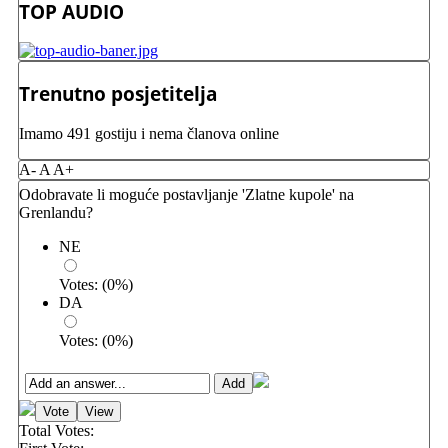
TOP AUDIO
Trenutno posjetitelja
Imamo 491 gostiju i nema članova online
A-
A
A+
Odobravate li moguće postavljanje 'Zlatne kupole' na
Grenlandu?
NE
Votes:
(
0
%)
DA
Votes:
(
0
%)
Total Votes: