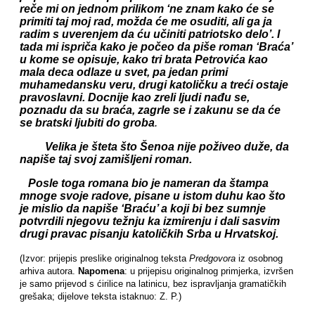
reče mi on jednom prilikom ‘ne znam kako će se
primiti taj moj rad, možda će me osuditi, ali ga ja
radim s uverenjem da ću učiniti patriotsko delo’. I
tada mi ispriča kako je počeo da piše roman ‘Braća’
u kome se opisuje, kako tri brata Petrovića kao
mala deca odlaze u svet, pa jedan primi
muhamedansku veru, drugi katoličku a treći ostaje
pravoslavni. Docnije kao zreli ljudi nađu se,
poznadu da su braća, zagrle se i zakunu se da će
se bratski ljubiti do groba
.
Velika je šteta što Šenoa nije poživeo duže, da
napiše taj svoj zamišljeni roman.
Posle toga romana bio je nameran da štampa
mnoge svoje radove, pisane u istom duhu kao što
je mislio da napiše ‘Braću’ a koji bi bez sumnje
potvrdili njegovu težnju ka izmirenju i dali sasvim
drugi pravac pisanju katoličkih Srba u Hrvatskoj.
(Izvor: prijepis preslike originalnog teksta
Predgovora
iz osobnog
arhiva autora.
Napomena
: u prijepisu originalnog primjerka, izvršen
je samo prijevod s ćirilice na latinicu, bez ispravljanja gramatičkih
grešaka; dijelove teksta istaknuo: Z. P.)