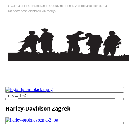
Ovaj materijal sufinanciran je sredstvima Fonda za poticanje pluralizma i
raznovrsnosti elektroničkih medija.
Traži...
Harley-Davidson Zagreb