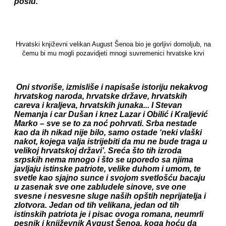
poslu.
Hrvatski književni velikan August Šenoa bio je gorljivi domoljub, na
čemu bi mu mogli pozavidjeti mnogi suvremenici hrvatske krvi
Oni stvoriše, izmisliše i napisaše istoriju nekakvog
hrvatskog naroda, hrvatske države, hrvatskih
careva i kraljeva, hrvatskih junaka... I Stevan
Nemanja i car Dušan i knez Lazar i Obilić i Kraljević
Marko – sve se to za noć pohrvati. Srba nestade
kao da ih nikad nije bilo, samo ostade ‘neki vlaški
nakot, kojega valja istrijebiti da mu ne bude traga u
velikoj hrvatskoj državi’. Sreća što tih izroda
srpskih nema mnogo i što se
uporedo sa njima
javljaju istinske patriote, velike duhom i umom, te
svetle kao sjajno sunce i svojom svetlošću bacaju
u zasenak sve one zabludele sinove, sve one
svesne i nesvesne sluge naših opštih neprijatelja i
zlotvora. Jedan od tih velikana, jedan od tih
istinskih patriota je i pisac ovoga romana, neumrli
pesnik i književnik Avgust Šenoa, koga hoću da