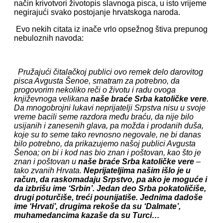
način krivotvori životopis slavnoga pisca, u isto vrijeme
negirajući svako postojanje hrvatskoga naroda.
Evo nekih citata iz inače vrlo opsežnog štiva prepunog
nebuloznih navoda:
Pružajući čitalačkoj publici ovo remek delo darovitog
pisca Avgusta Šenoe, smatram za potrebno, da
progovorim nekoliko reči o životu i radu ovoga
književnoga velikana
naše braće Srba katoličke vere
.
Da mnogobrojni lukavi neprijatelji Srpstva nisu u svoje
vreme bacili seme razdora među braću, da nije bilo
usijanih i zanesenih glava, pa možda i prodanih duša,
koje su to seme tako revnosno negovale, ne bi danas
bilo potrebno, da prikazujemo našoj publici Avgusta
Šenoa; on bi i kod nas bio znan i poštovan, kao što je
znan i poštovan u
naše braće Srba katoličke vere
–
tako zvanih Hrvata.
Neprijateljima našim išlo je u
račun, da raskomadaju Srpstvo, pa ako je moguće i
da izbrišu ime ‘Srbin’. Jedan deo Srba pokatoličiše,
drugi poturčiše, treći pounijatiše. Jednima dadoše
ime ‘Hrvati’, drugima rekoše da su ‘Dalmate’,
muhamedancima kazaše da su Turci…