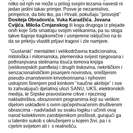
nitko od njih ne može u prilog svojim tezama navesti ni
jedan jedini takav primjer. Posve je nezamislivo,
primjerice, da bilo tko, pa i Hrvati, pokušaju "prisvojiti"
Dositeja Obradovića
,
Vuka Karadžića
,
Jovana
Cvijića
,
Miloša Crnjanskog
ili koga drugoga iz plejade
onih koje Srbi smatraju svojim velikanima, pa su stoga
takve tlapnje tragikomične i usmjerene isključivo na to
da se prikriju vlastiti prljavi tragovi i zle namjere.
"Guslarski" mentalitet i velikodržavna tradicionalna,
mitološka i mitomanska, plemenska svijest njegovana i
pothranjivana stotinama tisuća tomova knjiga
(velikosrpskih pamfleta) i drugih tiskovina, nekritičkim i
senzacionalističkim pisanjem novinstva, smišljenim
pseudo-znanstvenim krivotvorinama i njihovim
ustrajnim širenjem pod krinkom "naučne akribije" i sve
to zahvaljujući djelatnoj ulozi SANU, UKS, elektronskih
medija, te Srpske pravoslavne crkve i njezinog
nakladništva, obrazovnim programima koji su velikim
dijelom usklađeni s ovim općeprihvaćenim društvenim
obrascima - nadvladali su svaku logiku i učinili ovaj
narod kolektivnim zarobljenikom prošlosti, gurajući ga
u latentni sukob s okruženjem u kojem živi, pa i s
cijelim svijetom ali i s realnošću.