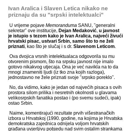
Ivan Aralica i Slaven Letica nikako ne
priznaju da su "srpski intelektualci"
U vrijeme pojave
Memoranduma
SANU, "generalni
sekretar" ove institucije,
Dejan Medaković
,
u javnost
je istupio s tezom kako je Ivan Aralica, najveći živući
hrvatski pisac, ustvari Srbin, samo što to ne želi
priznati
, kao što je slučaj i s dr.
Slavenom Leticom
.
Ova dvojica vrsnih intelektualaca odgovorila su mu
otvorenim pismom, što na srpsku javnost nije imalo
gotovo nikakvog utjecaja. Ona je već navikla na to da
mnogi znameniti ljudi (iz tko zna kojih razloga),
jednostavno ne žele priznati svoje "srpsko poreklo".
No, da vidimo, kako je jedan od najvećih pisaca s ovih
prostora silom prilika i nesretnih okolnosti u glavama
velikosrpskih fanatika postao i (po svemu sudeći, ipak)
ostao Srbin.
Naime, komentirajući rezultate prvih višestranačkih
izbora u Hrvatskoj (1990. godine, na kojima je Hrvatska
demokratska zajednica odnijela voljom hrvatskih
građana uvjerljivu pobjedu nad svim ostalim strankama