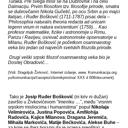
Turaka. Pre svega misli se na Dubrovnik i na celu
Dalmaciju. Prvim filosofom tzv. filosofije prirode, smatra
se dubrovčanin Nikola Gučetić, po ocu Srbin a po majci
Italijan, i Ruđer Bošković (1711-1787) pisac dela –
'Philosophia naturalis theoria redacta ad unicam
legenn virum in natura exisrentium' (1759)… Kao
profesor matematike, fizike i astronomije u Rimu,
Parizu i Ravijeu, osnivač astronomske opservatorije u
Milanu, Ruđer Bošković je početkom osamnaestog
veka bio jedan od najvećih svetskih filozofa prirode.
Drugi veliki srpski filozof osamnaestog veka bio je
Dositej Obradović…
(Vidi: Dragoljub Živković, Internet izdanje, www. Komunikacija.org.
yu/komunikacija/časopisi/zbornikpristina/ XXX d 008/document)
Tako je
Josip Ruđer Bošković
(ni kriv ni dužan)
završio u Živkovićevom "Imeniku …", među "vrsnim
srpskim misliocima i humanistima" poput
Nikolaja
Velimirovića
,
Justina Popovića
,
Amfilohija
Radovića
,
Kajice Milanova
,
Dragana Jeremića
,
Mihaila Markovića
,
Matije Bećkovića
,
Alekse Buhe
–
za koje se (bez bojazni da je ocjena preoštra), s