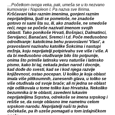
…
Početkom ovoga veka, pak, umeša se u to nezvano
kumovanje i Napoleon I. Pa nazva sve Ilirima.
Kršćavani tako raznim imenima, gonjeni raznim
neprijateljima, ljudi se pometoše, ne znadoše
gotovo ni sami šta su, ili, ako znadoše, ne smedoše
reći, nego se počeše nazivati imenom svojih
oblasti. Tako ponikoše Hrvati, Bošnjaci, Dalmatinci,
Servijanci, Banaćani, Sremci i t.d. Poče međusobno
odrođivanje: katolicima behu pravoslavni 'Vlasi', a
pravoslavni nazivahu katolike Šokcima i nastupi
mržnja, koju neprijatelji potpirivahu sve više i više. A
da bi međusobno otuđivanje bilo što potpunije,
onima što primiše latinsku veru naturiše i latinsko
pismo, kako bi taj, nekada jedan narod i docnije,
kad dođe do svesti, kad se i kod njega razvije
književnost, ostao pocepan. U koliko je koja oblast
imala više plitkoumnih, zanesenih glava, u toliko se
više otuđivala od svoje braće; ali ni jedna se oblast
nije odlikovala u tome toliko kao Hrvatska. Nekoliko
bezumnika iz te oblasti, zavedeni lukavim
neprijateljima Srpstva, odrekoše se imena srpskog i
rešiše se, da svoje oblasno ime nametnu celom
srpskom narodu. Neprijatelji naši to jedva
dočekaše, pa ih uzeše pomagati u tom izdajničkom