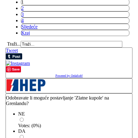
1
2
3
4
Sljedeće
Kraj
Traži...
Tweet
Save
Powered by OrdaSoft!
Odobravate li moguće postavljanje 'Zlatne kupole' na
Grenlandu?
NE
Votes:
(
0
%)
DA