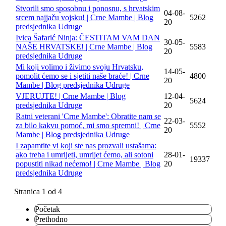
Stvorili smo sposobnu i ponosnu, s hrvatskim
04-08-
srcem najjaču vojsku! | Crne Mambe | Blog
5262
20
predsjednika Udruge
Ivica Šafarić Ninja: ČESTITAM VAM DAN
30-05-
NAŠE HRVATSKE! | Crne Mambe | Blog
5583
20
predsjednika Udruge
Mi koji volimo i živimo svoju Hrvatsku,
14-05-
pomolit ćemo se i sjetiti naše braće! | Crne
4800
20
Mambe | Blog predsjednika Udruge
VJERUJTE! | Crne Mambe | Blog
12-04-
5624
predsjednika Udruge
20
Ratni veterani 'Crne Mambe': Obratite nam se
22-03-
za bilo kakvu pomoć, mi smo spremni! | Crne
5552
20
Mambe | Blog predsjednika Udruge
I zapamtite vi koji ste nas prozvali ustašama:
ako treba i umrijeti, umrijet ćemo, ali sotoni
28-01-
19337
popustiti nikad nećemo! | Crne Mambe | Blog
20
predsjednika Udruge
Stranica 1 od 4
Početak
Prethodno