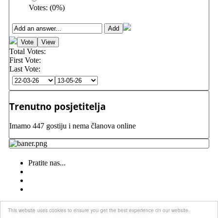
Votes:
(
0
%)
Total Votes:
First Vote:
Last Vote:
Trenutno posjetitelja
Imamo 447 gostiju i nema članova online
Pratite nas...
This website uses cookies to ensure you get the best experience on our website.
Nikada izdati nemoj Boga ni Hrvatsku svoju!