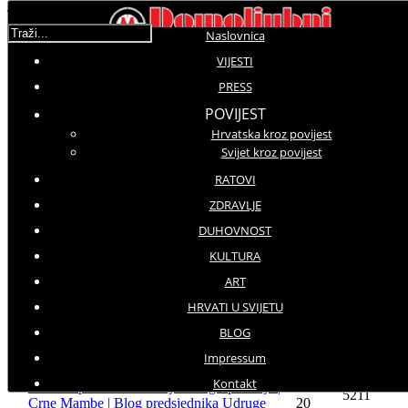
Traži...
Naslovnica
VIJESTI
Blog
PRESS
POVIJEST
Prikaz #
Hrvatska kroz povijest
Svijet kroz povijest
Datum
Naziv
Hitovi
objave
RATOVI
Čestitam vam Dan pobjede i domovinske
ZDRAVLJE
zahvalnosti, Dan hrvatskih branitelja i Vojno-
04-08-
498
redarstvene operacije 'Oluja'! | Crne Mambe |
26
DUHOVNOST
Blog predsjednika Udruge
KULTURA
HRVI: Kako je moguće da nam se ne može
ART
pružiti čak ni adekvatna zdravstvena skrb
11-03-
4726
nakon svega što smo izgubili? | Crne Mambe |
22
HRVATI U SVIJETU
Blog predsjednika Udruge
BLOG
Bili smo gladni, žedni, umorni i krvavi, no
14-05-
dovoljno snažni za obranu svoje Domovine! |
7047
Impressum
21
Crne Mambe | Blog predsjednika Udruge
Kontakt
Čestitka povodom rođenja našeg Spasitelja |
21-12-
5211
Crne Mambe | Blog predsjednika Udruge
20