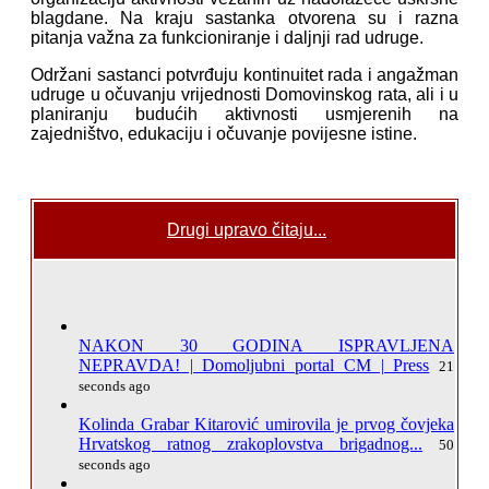
blagdane. Na kraju sastanka otvorena su i razna
pitanja važna za funkcioniranje i daljnji rad udruge.
Održani sastanci potvrđuju kontinuitet rada i angažman
udruge u očuvanju vrijednosti Domovinskog rata, ali i u
planiranju budućih aktivnosti usmjerenih na
zajedništvo, edukaciju i očuvanje povijesne istine.
Drugi upravo čitaju...
NAKON 30 GODINA ISPRAVLJENA
NEPRAVDA! | Domoljubni portal CM | Press
21
seconds ago
Kolinda Grabar Kitarović umirovila je prvog čovjeka
Hrvatskog ratnog zrakoplovstva brigadnog...
50
seconds ago