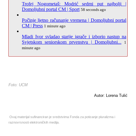
Trofej Nogometaš: Modrić sedmi put najbolji |
Domoljubni portal CM | Sport
58 seconds ago
Počinje ljetno računanje vremena | Domoljubni portal
CM | Press
1 minute ago
Mladi Ivor svladao starije igrače i izborio nastup na
Svjetskom seniorskom prvenstvu | Domoljubni...
1
minute ago
Foto: UCM
Autor: Lorena Tulić
Ovaj materijal sufinanciran je sredstvima Fonda za poticanje pluralizma i
raznovrsnosti elektroničkih medija.