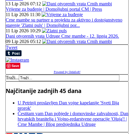
13 Lip 2026 07:12
Vrijeme za buđenje | Domoljubni portal CM | Press
11 Lip 2026 11:30
Crne mambe su partner u projektu za aktivno i dostojanstveno
starenje 'Zlatni puls' | Domoljubni por...
11 Lip 2026 10:29
Dani otvorenih vrata Udruge Crne mambe - 12. lipnja 2026.
09 Lip 2026 05:12
Tweet
Save
Powered by OrdaSoft!
Traži...
Najčitanije zadnjih 45 dana
U Petrinji proslavljen Dan vojne kapelanije 'Sveti Ilija
prorok'
Čestitam vam Dan pobjede i domovinske zahvalnosti, Dan
hrvatskih branitelja i Vojno-redarstvene operacije 'Oluja'! |
Crne Mambe | Blog predsjednika Udruge