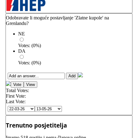
Odobravate li moguće postavljanje 'Zlatne kupole' na
Grenlandu?
NE
Votes:
(
0
%)
DA
Votes:
(
0
%)
Total Votes:
First Vote:
Last Vote:
Trenutno posjetitelja
Imamo 518 gostiju i nema članova online