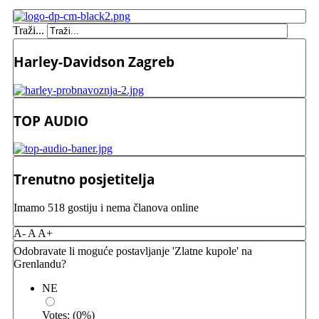
Traži...
Harley-Davidson Zagreb
TOP AUDIO
Trenutno posjetitelja
Imamo 518 gostiju i nema članova online
A-
A
A+
Odobravate li moguće postavljanje 'Zlatne kupole' na
Grenlandu?
NE
Votes:
(
0
%)