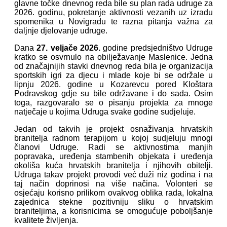
glavne točke dnevnog reda bile su plan rada udruge za
2026. godinu, pokretanje aktivnosti vezanih uz izradu
spomenika u Novigradu te razna pitanja važna za
daljnje djelovanje udruge.
Dana
27. veljače 2026.
godine predsjedništvo Udruge
kratko se osvrnulo na obilježavanje Maslenice. Jedna
od značajnijih stavki dnevnog reda bila je organizacija
sportskih igri za djecu i mlade koje bi se održale u
lipnju 2026. godine u Kozarevcu pored Kloštara
Podravskog gdje su bile održavane i do sada. Osim
toga, razgovaralo se o pisanju projekta za mnoge
natječaje u kojima Udruga svake godine sudjeluje.
Jedan od takvih je projekt osnaživanja hrvatskih
branitelja radnom terapijom u kojoj sudjeluju mnogi
članovi Udruge. Radi se aktivnostima manjih
popravaka, uređenja stambenih objekata i uređenja
okoliša kuća hrvatskih branitelja i njihovih obitelji.
Udruga takav projekt provodi već duži niz godina i na
taj način doprinosi na više načina. Volonteri se
osjećaju korisno prilikom ovakvog oblika rada, lokalna
zajednica stekne pozitivniju sliku o hrvatskim
braniteljima, a korisnicima se omogućuje poboljšanje
kvalitete življenja.