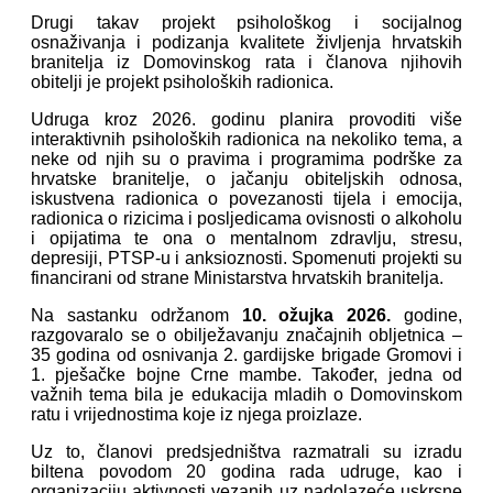
Drugi takav projekt psihološkog i socijalnog
osnaživanja i podizanja kvalitete življenja hrvatskih
branitelja iz Domovinskog rata i članova njihovih
obitelji je projekt psiholoških radionica.
Udruga kroz 2026. godinu planira provoditi više
interaktivnih psiholoških radionica na nekoliko tema, a
neke od njih su o pravima i programima podrške za
hrvatske branitelje, o jačanju obiteljskih odnosa,
iskustvena radionica o povezanosti tijela i emocija,
radionica o rizicima i posljedicama ovisnosti o alkoholu
i opijatima te ona o mentalnom zdravlju, stresu,
depresiji, PTSP-u i anksioznosti. Spomenuti projekti su
financirani od strane Ministarstva hrvatskih branitelja.
Na sastanku održanom
10. ožujka 2026.
godine,
razgovaralo se o obilježavanju značajnih obljetnica –
35 godina od osnivanja 2. gardijske brigade Gromovi i
1. pješačke bojne Crne mambe. Također, jedna od
važnih tema bila je edukacija mladih o Domovinskom
ratu i vrijednostima koje iz njega proizlaze.
Uz to, članovi predsjedništva razmatrali su izradu
biltena povodom 20 godina rada udruge, kao i
organizaciju aktivnosti vezanih uz nadolazeće uskrsne