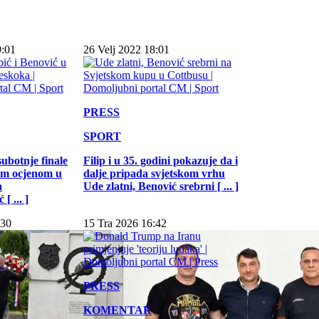
9:01
26 Velj 2022 18:01
PRESS
SPORT
subotnje finale
Filip i u 35. godini pokazuje da i
jom ocjenom u
dalje pripada svjetskom vrhu
a
Ude zlatni, Benović srebrni [ ... ]
[ ... ]
:30
15 Tra 2026 16:42
PRESS
KOMENTAR