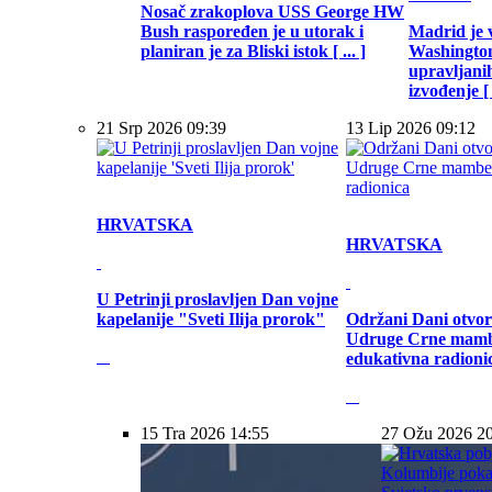
Nosač zrakoplova USS George HW
Bush raspoređen je u utorak i
Madrid je 
planiran je za Bliski istok [ ... ]
Washington
upravljani
izvođenje [ .
21 Srp 2026 09:39
13 Lip 2026 09:12
HRVATSKA
HRVATSKA
U Petrinji proslavljen Dan vojne
kapelanije "Sveti Ilija prorok"
Održani Dani otvor
Udruge Crne mamb
edukativna radioni
15 Tra 2026 14:55
27 Ožu 2026 2