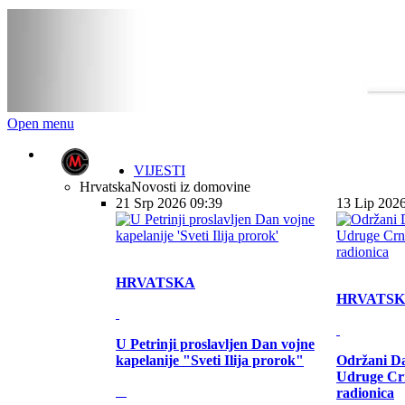
Open menu
VIJESTI
Hrvatska
Novosti iz domovine
21 Srp 2026 09:39
13 Lip 202
HRVATSKA
HRVATS
U Petrinji proslavljen Dan vojne
kapelanije "Sveti Ilija prorok"
Održani Da
Udruge Cr
radionica