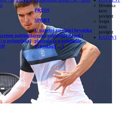
POVIJEST
Hrvatska
PRESS
kroz
povijest
SPORT
Svijet
kroz
U napetoj završnici hrvatska
povijest
kretom pobijedila
repka pobijedila Brazil i
RATOVI
 u prijateljskoj
plasirala se u polufinale
 SP
Svjetskog [ ... ]