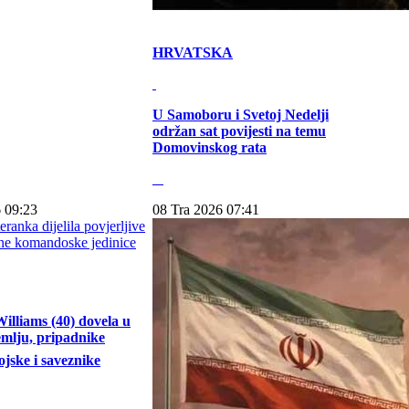
HRVATSKA
U Samoboru i Svetoj Nedelji
održan sat povijesti na temu
Domovinskog rata
 09:23
08 Tra 2026 07:41
illiams (40) dovela u
emlju, pripadnike
jske i saveznike