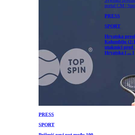
PRESS
SPORT
Hrvatska preo
Kolumbiju (2:1)
utakmici pred
Hrvatska [ ... ]
PRESS
SPORT
Prižmić prvi put među 100