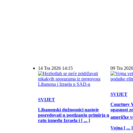
14 Tra 2026 14:15
09 Tra 2026
SVIJET
SVIJET
Courtney W
Libanonski dužnosnici nastoje
opasnost z
posredovati u postizanju primirja u
američke vo
ratu između Izraela i [ ... ]
Vojna [ ... ]