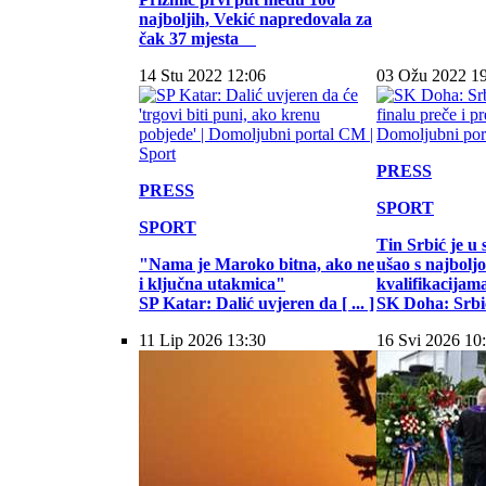
najboljih, Vekić napredovala za
čak 37 mjesta
14 Stu 2022 12:06
03 Ožu 2022 1
PRESS
PRESS
SPORT
SPORT
Tin Srbić je u 
"Nama je Maroko bitna, ako ne
ušao s najbol
i ključna utakmica"
kvalifikacijam
SP Katar: Dalić uvjeren da [ ... ]
SK Doha: Srbić 
11 Lip 2026 13:30
16 Svi 2026 10