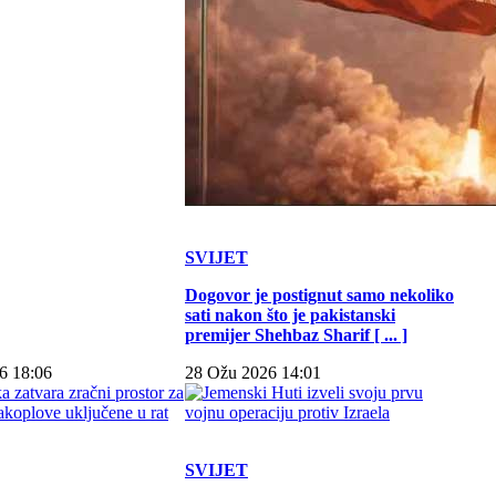
SVIJET
Dogovor je postignut samo nekoliko
sati nakon što je pakistanski
premijer Shehbaz Sharif [ ... ]
6 18:06
28 Ožu 2026 14:01
SVIJET