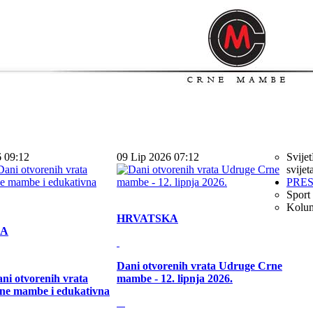
6 09:12
09 Lip 2026 07:12
Svijet
svijet
PRE
Sport
Kolu
HRVATSKA
KA
Dani otvorenih vrata Udruge Crne
ni otvorenih vrata
mambe - 12. lipnja 2026.
ne mambe i edukativna