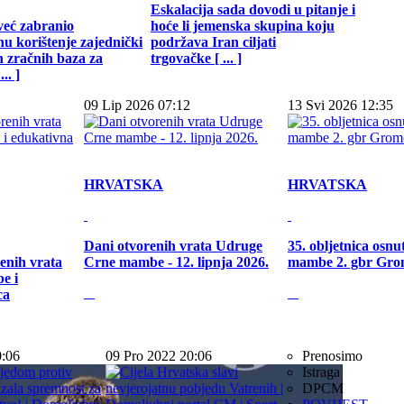
Eskalacija sada dovodi u pitanje i
već zabranio
hoće li jemenska skupina koju
u korištenje zajednički
podržava Iran ciljati
h zračnih baza za
trgovačke [ ... ]
.. ]
09 Lip 2026 07:12
13 Svi 2026 12:35
HRVATSKA
HRVATSKA
Dani otvorenih vrata Udruge
35. obljetnica osn
enih vrata
Crne mambe - 12. lipnja 2026.
mambe 2. gbr Gro
e i
ca
0:06
09 Pro 2022 20:06
Prenosimo
Istraga
DPCM