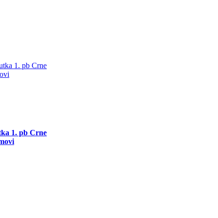
utka 1. pb Crne
movi