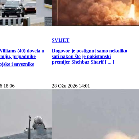
SVIJET
illiams (40) dovela u
Dogovor je postignut samo nekoliko
emlju, pripadnike
sati nakon što je pakistanski
premijer Shehbaz Sharif [ ... ]
jske i saveznike
6 18:06
28 Ožu 2026 14:01