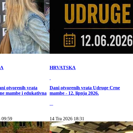
KA
HRVATSKA
ni otvorenih vrata
Dani otvorenih vrata Udruge Crne
ne mambe i edukativna
mambe - 12. lipnja 2026.
 09:59
14 Tra 2026 18:31