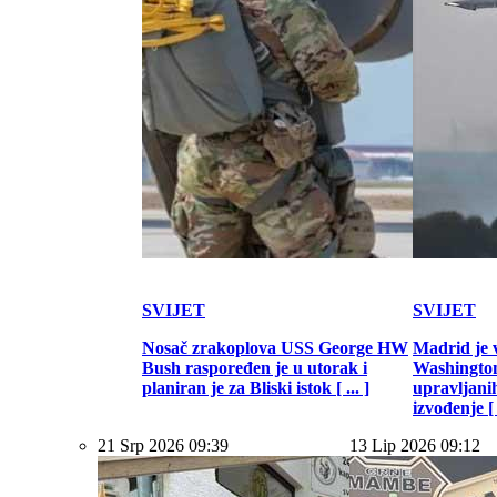
SVIJET
SVIJET
Nosač zrakoplova USS George HW
Madrid je 
Bush raspoređen je u utorak i
Washington
planiran je za Bliski istok [ ... ]
upravljani
izvođenje [ .
21 Srp 2026 09:39
13 Lip 2026 09:12