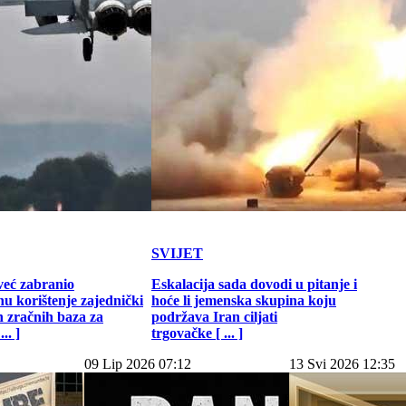
SVIJET
već zabranio
Eskalacija sada dovodi u pitanje i
u korištenje zajednički
hoće li jemenska skupina koju
h zračnih baza za
podržava Iran ciljati
.. ]
trgovačke [ ... ]
09 Lip 2026 07:12
13 Svi 2026 12:35