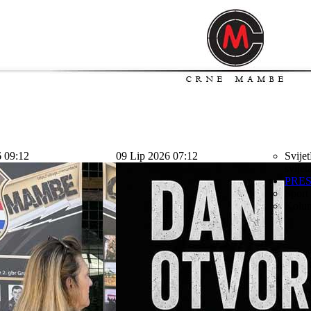
6 09:12
09 Lip 2026 07:12
Svijet
svijet
PRE
Sport
Kolu