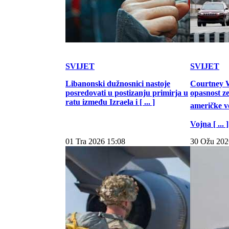
SVIJET
SVIJET
Libanonski dužnosnici nastoje
Courtney W
posredovati u postizanju primirja u
opasnost z
ratu između Izraela i [ ... ]
američke vo
Vojna [ ... ]
01 Tra 2026 15:08
30 Ožu 202