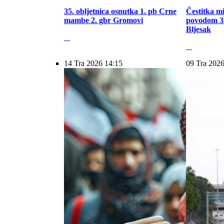
35. obljetnica osnutka 1. pb Crne
Čestitka m
mambe 2. gbr Gromovi
povodom 31
Bljesak
14 Tra 2026 14:15
09 Tra 2026