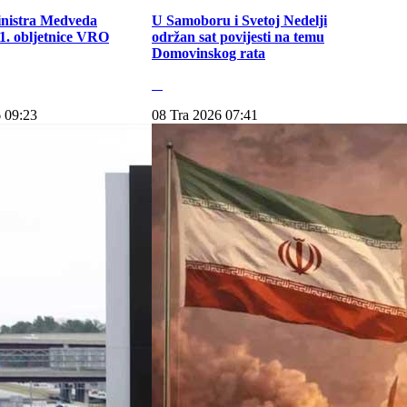
inistra Medveda
U Samoboru i Svetoj Nedelji
. obljetnice VRO
održan sat povijesti na temu
Domovinskog rata
 09:23
08 Tra 2026 07:41