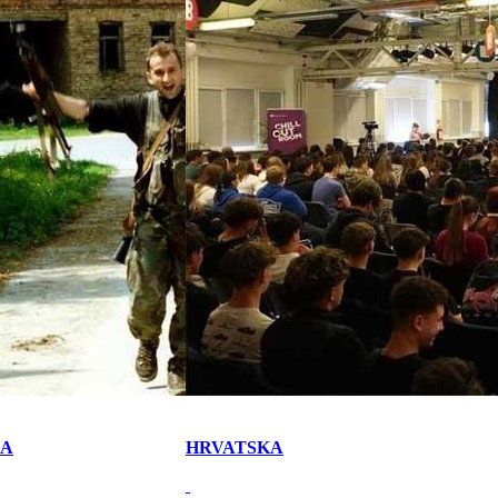
KA
HRVATSKA