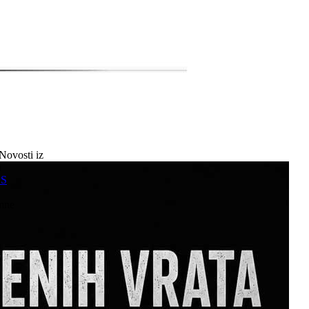
Novosti iz
a
SS
mne