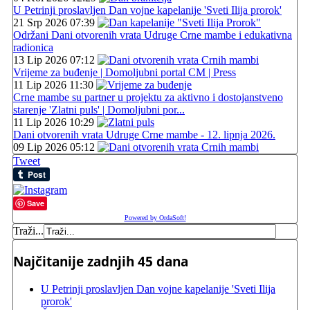
U Petrinji proslavljen Dan vojne kapelanije 'Sveti Ilija prorok'
21 Srp 2026 07:39
Održani Dani otvorenih vrata Udruge Crne mambe i edukativna
radionica
13 Lip 2026 07:12
Vrijeme za buđenje | Domoljubni portal CM | Press
11 Lip 2026 11:30
Crne mambe su partner u projektu za aktivno i dostojanstveno
starenje 'Zlatni puls' | Domoljubni por...
11 Lip 2026 10:29
Dani otvorenih vrata Udruge Crne mambe - 12. lipnja 2026.
09 Lip 2026 05:12
Tweet
Save
Powered by OrdaSoft!
Traži...
Najčitanije zadnjih 45 dana
U Petrinji proslavljen Dan vojne kapelanije 'Sveti Ilija
prorok'