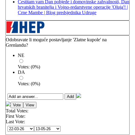
Čestitam vam Dan pobjede i domovinske zahvalnosti, Dan
hrvatskih branitelja i Vojno-redarstvene operacije 'Oluja'! |
Crne Mambe | Blog predsjednika Udruge
Odobravate li moguće postavljanje 'Zlatne kupole' na
Grenlandu?
NE
Votes:
(
0
%)
DA
Votes:
(
0
%)
Total Votes:
First Vote:
Last Vote: