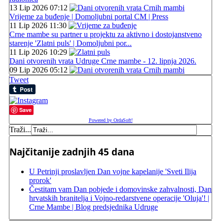
13 Lip 2026 07:12
Vrijeme za buđenje | Domoljubni portal CM | Press
11 Lip 2026 11:30
Crne mambe su partner u projektu za aktivno i dostojanstveno
starenje 'Zlatni puls' | Domoljubni por...
11 Lip 2026 10:29
Dani otvorenih vrata Udruge Crne mambe - 12. lipnja 2026.
09 Lip 2026 05:12
Tweet
Save
Powered by OrdaSoft!
Traži...
Najčitanije zadnjih 45 dana
U Petrinji proslavljen Dan vojne kapelanije 'Sveti Ilija
prorok'
Čestitam vam Dan pobjede i domovinske zahvalnosti, Dan
hrvatskih branitelja i Vojno-redarstvene operacije 'Oluja'! |
Crne Mambe | Blog predsjednika Udruge