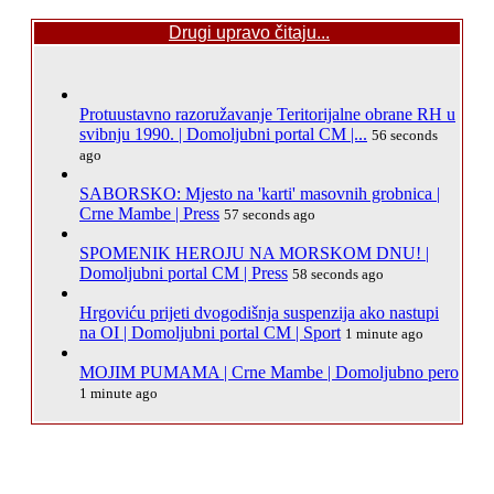
Drugi upravo čitaju...
Protuustavno razoružavanje Teritorijalne obrane RH u
svibnju 1990. | Domoljubni portal CM |...
56 seconds
ago
SABORSKO: Mjesto na 'karti' masovnih grobnica |
Crne Mambe | Press
57 seconds ago
SPOMENIK HEROJU NA MORSKOM DNU! |
Domoljubni portal CM | Press
58 seconds ago
Hrgoviću prijeti dvogodišnja suspenzija ako nastupi
na OI | Domoljubni portal CM | Sport
1 minute ago
MOJIM PUMAMA | Crne Mambe | Domoljubno pero
1 minute ago