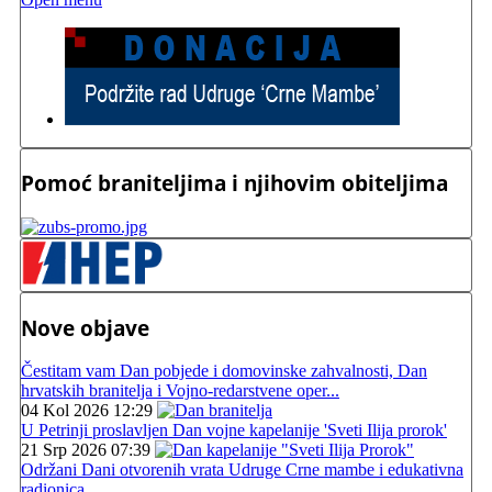
Pomoć braniteljima i njihovim obiteljima
Nove objave
Čestitam vam Dan pobjede i domovinske zahvalnosti, Dan
hrvatskih branitelja i Vojno-redarstvene oper...
04 Kol 2026 12:29
U Petrinji proslavljen Dan vojne kapelanije 'Sveti Ilija prorok'
21 Srp 2026 07:39
Održani Dani otvorenih vrata Udruge Crne mambe i edukativna
radionica