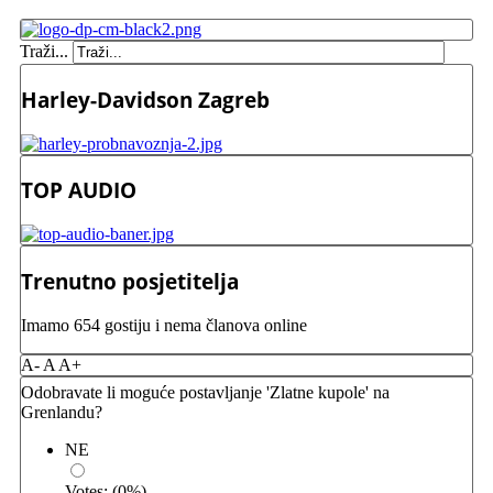
Traži...
Harley-Davidson Zagreb
TOP AUDIO
Trenutno posjetitelja
Imamo 654 gostiju i nema članova online
A-
A
A+
Odobravate li moguće postavljanje 'Zlatne kupole' na
Grenlandu?
NE
Votes:
(
0
%)