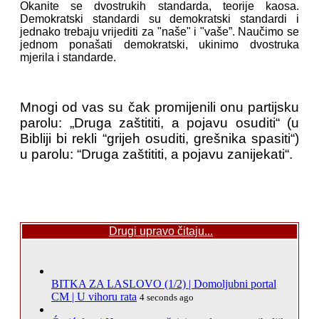
Okanite se dvostrukih standarda, teorije kaosa.
Demokratski standardi su demokratski standardi i
jednako trebaju vrijediti za "naše" i "vaše”. Naučimo se
jednom ponašati demokratski, ukinimo dvostruka
mjerila i standarde.
Mnogi od vas su čak promijenili onu partijsku
parolu: „Druga zaštititi, a pojavu osuditi“ (u
Bibliji bi rekli “grijeh osuditi, grešnika spasiti“)
u parolu: “Druga zaštititi, a pojavu zanijekati“.
Drugi upravo čitaju...
BITKA ZA LASLOVO (1/2) | Domoljubni portal
CM | U vihoru rata
4 seconds ago