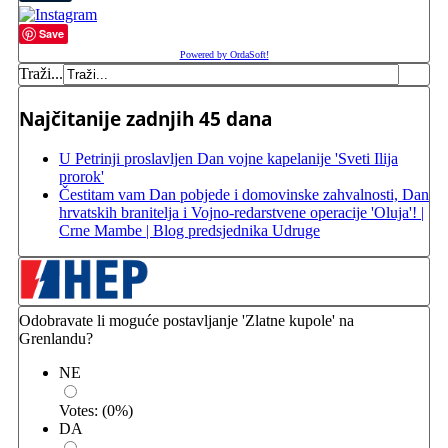
Save
Powered by OrdaSoft!
Traži...
Najčitanije zadnjih 45 dana
U Petrinji proslavljen Dan vojne kapelanije 'Sveti Ilija
prorok'
Čestitam vam Dan pobjede i domovinske zahvalnosti, Dan
hrvatskih branitelja i Vojno-redarstvene operacije 'Oluja'! |
Crne Mambe | Blog predsjednika Udruge
Odobravate li moguće postavljanje 'Zlatne kupole' na
Grenlandu?
NE
Votes:
(
0
%)
DA