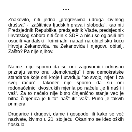
...
Znakovito, niti jedna „progresivna udruga civilnog
društva“ - "zaštitnica ljudskih prava i sloboda", kao niti
Predsjednik Republike, predsjednik Vlade, predsjednik
Hrvatskog sabora niti čelnik SDP-a nisu se oglasili niti
osudili vandalski i kriminalni napad na obiteljsku kuću
Hrvoja Zekanovića, na Zekanovića i njegovu obitelj.
Zašto? Pa nije njihov.
Naime, nije sporno da su oni zagovornici odnosno
priznaju samo onu „demokraciju“ i one demokratske
standarde koje oni kroje i utvrđuju “po svojoj mjeri i za
svoj račun”. Također nije sporno da su oni
rodonačelnici dvostrukih mjerila po načelu „je li naš ili
vaš“. Za to načelo nije bitno činjenično stanje već je
bitna činjenica je li to" naš" ili" vaš". Puno je takvih
primjera.
Drugarice i drugovi, dame i gospodo, ili kako se već
nazivate, živimo u 21. stoljeću. Okanimo se ideoloških
floskula.