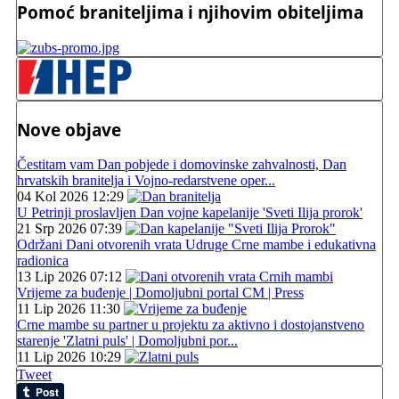
Pomoć braniteljima i njihovim obiteljima
Nove objave
Čestitam vam Dan pobjede i domovinske zahvalnosti, Dan
hrvatskih branitelja i Vojno-redarstvene oper...
04 Kol 2026 12:29
U Petrinji proslavljen Dan vojne kapelanije 'Sveti Ilija prorok'
21 Srp 2026 07:39
Održani Dani otvorenih vrata Udruge Crne mambe i edukativna
radionica
13 Lip 2026 07:12
Vrijeme za buđenje | Domoljubni portal CM | Press
11 Lip 2026 11:30
Crne mambe su partner u projektu za aktivno i dostojanstveno
starenje 'Zlatni puls' | Domoljubni por...
11 Lip 2026 10:29
Tweet