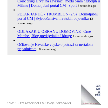
Ćorić drugi Hrvat na završnici, među osam najboljih u
Milanu | Domoljubni portal CM | Sport
5 seconds ago
PETAR JANJIĆ - TROMBLON (2/5) | Domoljubni
portal CM | Svjedočanstva hrvatskih bojovnika
13
seconds ago
ODLAZAK U OBRANU DOMOVINE | Crne
Mambe | Blog predsjednika Udruge
15 seconds ago
Očitovanje Hrvatske vojske o potrazi za nestalom
pripadnicom
18 seconds ago
Foto: 1. DPCM/scrshot Fb (Hrvoje Zekanović)