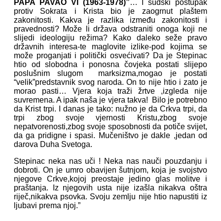
PAPA PAVAO VI (1963-1978)”
… I sudski postupak
protiv Sokrata i Krista bio je zaogrnut plaštem
zakonitosti. Kakva je razlika između zakonitosti i
pravednosti? Može li država odstraniti onoga koji ne
slijedi ideologiju režima? Kako daleko seže pravo
državnih interesa-te maglovite izlike-pod kojima se
može proganjati i politički osvećivati? Da je Stepinac
htio od slobodna i ponosna čovjeka postati slijepo
poslušnim slugom marksizma,mogao je postati
“velik”predstavnik svog naroda. On to nije htio i zato je
morao pasti… Vjera koja traži žrtve ,izgleda nije
suvremena. A ipak naša je vjera takva! Bilo je potrebno
da Krist trpi. I danas je tako: nužno je da Crkva trpi, da
trpi zbog svoje vjernosti Kristu,zbog svoje
nepatvorenosti,zbog svoje sposobnosti da potiče svijet,
da ga pridigne i spasi. Mučeništvo je dakle ,jedan od
darova Duha Svetoga.
Stepinac neka nas uči ! Neka nas nauči pouzdanju i
dobroti. On je umro obavijen šutnjom, koja je svojstvo
njegove Crkve,kojoj preostaje jedino glas molitve i
praštanja. Iz njegovih usta nije izašla nikakva oštra
riječ,nikakva psovka. Svoju zemlju nije htio napustiti iz
ljubavi prema njoj.”