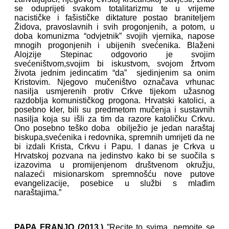
se oduprijeti svakom totalitarizmu te u vrijeme
nacističke i fašističke diktature postao braniteljem
Židova, pravoslavnih i svih progonjenih, a potom, u
doba komunizma “odvjetnik” svojih vjernika, napose
mnogih progonjenih i ubijenih svećenika. Blaženi
Alojzije Stepinac odgovorio je svojim
svećeništvom,svojim bi iskustvom, svojom žrtvom
života jednim jedincatim “da” sjedinjenim sa onim
Kristovim. Njegovo mučeništvo označava vrhunac
nasilja usmjerenih protiv Crkve tijekom užasnog
razdoblja komunističkog progona. Hrvatski katolici, a
posebno kler, bili su predmetom mučenja i sustavnih
nasilja koja su išli za tim da razore katoličku Crkvu.
Ono posebno teško doba obilježio je jedan naraštaj
biskupa,svećenika i redovnika, spremnih umrijeti da ne
bi izdali Krista, Crkvu i Papu. I danas je Crkva u
Hrvatskoj pozvana na jedinstvo kako bi se suočila s
izazovima u promijenjenom društvenom okružju,
nalazeći misionarskom spremnošću nove putove
evangelizacije, posebice u službi s mlađim
naraštajima.”
PAPA FRANJO (2013.)
”Recite to svima ,nemojte se