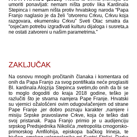
umoriti ponavljati: nemam ništa protiv lika Kardinala
Stepinca i nemam ništa protiv hrvatskog naroda “Papa
Franjo naglasio je da želi ”otvorenu Crkvu, Crkvu koja
razgovara, ekumensku Crkvu” Sveti Otac smatra da
“osjećam potrebu izgrađivati kulturu dijaloga i susreta,a
ne ostati zatvoreni u našim parametrima.”
ZAKLJUČAK
Na osnovu mnogih pročitanih članaka i komentara od
onih da Papa Franjo za svog pontifikata neće proglasiti
Bl. kardinala Alojzija Stepinca svetim,do onih da bi se
to moglo dogoditi do kraja 2018 godine, teško je
razlučiti što je stvarna namjera Pape Franje. Hrvatski
su vjernici ožalošćeni ovim odugovlačenjem od strane
Pape Franje ,jer dobro poznaju karakter ,namjere i
misiju Srpske pravoslavne Crkve, koja će teško dati
svoj pristanak. Papa Franjo primio je u audijenciju
srpskog Predsjednika Nikolića ,metropolita crnogorsko-
primorskog Amfilohija, episkopa bačkog Irineja, te