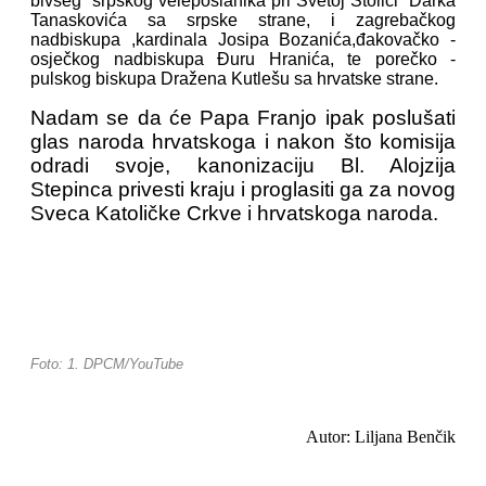
bivšeg srpskog veleposlanika pri Svetoj Stolici Darka
Tanaskovića sa srpske strane, i zagrebačkog
nadbiskupa ,kardinala Josipa Bozanića,đakovačko -
osječkog nadbiskupa Đuru Hranića, te porečko -
pulskog biskupa Dražena Kutlešu sa hrvatske strane.
Nadam se da će Papa Franjo ipak poslušati
glas naroda hrvatskoga i nakon što komisija
odradi svoje, kanonizaciju Bl. Alojzija
Stepinca privesti kraju i proglasiti ga za novog
Sveca Katoličke Crkve i hrvatskoga naroda.
Foto: 1. DPCM/YouTube
Autor: Liljana Benčik