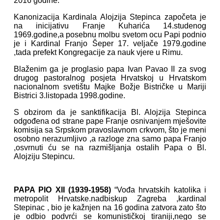
2016 godine.
Kanonizacija Kardinala Alojzija Stepinca započeta je
na inicijativu Franje Kuharića 14.studenog
1969.godine,a posebnu molbu svetom ocu Papi podnio
je i Kardinal Franjo Šeper 17. veljače 1979.godine
,tada prefekt Kongregacije za nauk vjere u Rimu.
Blaženim ga je proglasio papa Ivan Pavao II za svog
drugog pastoralnog posjeta Hrvatskoj u Hrvatskom
nacionalnom svetištu Majke Božje Bistričke u Mariji
Bistrici 3.listopada 1998.godine.
S obzirom da je sanktifikacija Bl. Alojzija Stepinca
odgođena od strane pape Franje osnivanjem mješovite
komisija sa Srpskom pravoslavnom crkvom, što je meni
osobno nerazumljivo ,a razloge zna samo papa Franjo
,osvrnuti ću se na razmišljanja ostalih Papa o Bl.
Alojziju Stepincu.
PAPA PIO XII (1939-1958)
“Vođa hrvatskih katolika i
metropolit Hrvatske.nadbiskup Zagreba ,kardinal
Stepinac , bio je kažnjen na 16 godina zatvora zato što
je odbio podvrći se komunističkoj tiraniji,nego se