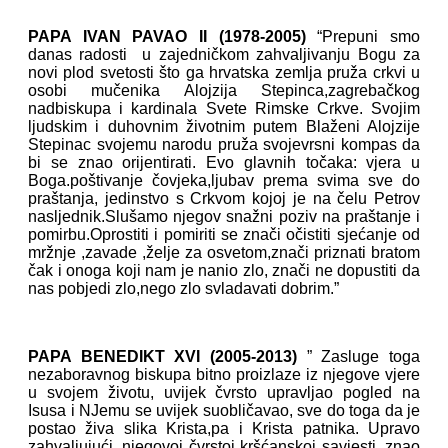
PAPA IVAN PAVAO II (1978-2005)
“Prepuni smo
danas radosti u zajedničkom zahvaljivanju Bogu za
novi plod svetosti što ga hrvatska zemlja pruža crkvi u
osobi mučenika Alojzija Stepinca,zagrebačkog
nadbiskupa i kardinala Svete Rimske Crkve. Svojim
ljudskim i duhovnim životnim putem Blaženi Alojzije
Stepinac svojemu narodu pruža svojevrsni kompas da
bi se znao orijentirati. Evo glavnih točaka: vjera u
Boga.poštivanje čovjeka,ljubav prema svima sve do
praštanja, jedinstvo s Crkvom kojoj je na čelu Petrov
nasljednik.Slušamo njegov snažni poziv na praštanje i
pomirbu.Oprostiti i pomiriti se znači očistiti sjećanje od
mržnje ,zavade ,želje za osvetom,znači priznati bratom
čak i onoga koji nam je nanio zlo, znači ne dopustiti da
nas pobjedi zlo,nego zlo svladavati dobrim.”
PAPA BENEDIKT XVI (2005-2013)
” Zasluge toga
nezaboravnog biskupa bitno proizlaze iz njegove vjere
u svojem životu, uvijek čvrsto upravljao pogled na
Isusa i NJemu se uvijek suobličavao, sve do toga da je
postao živa slika Krista,pa i Krista patnika. Upravo
zahvaljujući, njegovoj čvrstoj kršćanskoj savjesti, znao