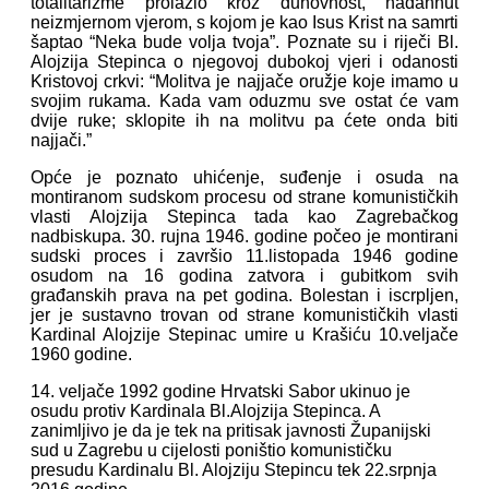
totalitarizme prolazio kroz duhovnost, nadahnut
neizmjernom vjerom, s kojom je kao Isus Krist na samrti
šaptao “Neka bude volja tvoja”. Poznate su i riječi Bl.
Alojzija Stepinca o njegovoj dubokoj vjeri i odanosti
Kristovoj crkvi: “Molitva je najjače oružje koje imamo u
svojim rukama. Kada vam oduzmu sve ostat će vam
dvije ruke; sklopite ih na molitvu pa ćete onda biti
najjači.”
Opće je poznato uhićenje, suđenje i osuda na
montiranom sudskom procesu od strane komunističkih
vlasti Alojzija Stepinca tada kao Zagrebačkog
nadbiskupa. 30. rujna 1946. godine počeo je montirani
sudski proces i završio 11.listopada 1946 godine
osudom na 16 godina zatvora i gubitkom svih
građanskih prava na pet godina. Bolestan i iscrpljen,
jer je sustavno trovan od strane komunističkih vlasti
Kardinal Alojzije Stepinac umire u Krašiću 10.veljače
1960 godine.
14. veljače 1992 godine Hrvatski Sabor ukinuo je
osudu protiv Kardinala Bl.Alojzija Stepinca. A
zanimljivo je da je tek na pritisak javnosti Županijski
sud u Zagrebu u cijelosti poništio komunističku
presudu Kardinalu Bl. Alojziju Stepincu tek 22.srpnja