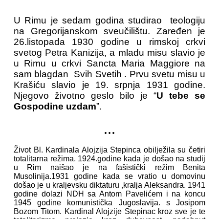
U Rimu je sedam godina studirao teologiju
na Gregorijanskom sveučilištu. Zaređen je
26.listopada 1930 godine u rimskoj crkvi
svetog Petra Kanizija, a mladu misu slavio je
u Rimu u crkvi Sancta Maria Maggiore na
sam blagdan Svih Svetih . Prvu svetu misu u
Krašiću slavio je 19. srpnja 1931 godine.
Njegovo životno geslo bilo je “
U tebe se
Gospodine uzdam
”.
...
Život Bl. Kardinala Alojzija Stepinca obilježila su četiri
totalitarna režima. 1924.godine kada je došao na studij
u Rim naišao je na fašistički režim Benita
Musolinija.1931 godine kada se vratio u domovinu
došao je u kraljevsku diktaturu ,kralja Aleksandra. 1941
godine dolazi NDH sa Antom Pavelićem i na koncu
1945 godine komunistička Jugoslavija. s Josipom
Bozom Titom. Kardinal Alojzije Stepinac kroz sve je te