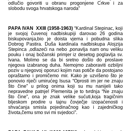
odlučio govoriti u obranu progonjene Crkve i za
slobodu svoga hrvatskoga naroda”
PAPA IVAN XXIII (1958-1963)
“Kardinal Stepinac, koji
je svojoj čuvenoj nadbiskupiji darovao 26 godina
biskupovanja,bio je doista vjerna i pobudna slika
Dobrog Pastira. Duša kardinala nadbiskupa Alojzija
Stepinca ,odlazeći na nebo ,ponavlja nam onu veliku
pouku i onaj božanski primjer iz desetog poglavlja sv.
Ivana. Molimo se da bi sretno došlo do proslave
njegova izabranog duha. Nemojmo zaboraviti ozbiljni
poziv u njegovoj oporuci kojim nas potiče da postojano
opraštamo i promičemo mir. Kako je uzvišeno što je
ponovio riječi umirućeg Isusa “Oprosti im jer ne znaju
što čine” u prilog onima koji su mu nanijeli tako
nepravedne patnje! Plemenita je to tvrdnja “Ne znaju
što čine”, ona je znak velike sućuti,koja tragičnim
bljeskom prodire u tajnu čovječje izopaćenosti i
shvaćanja smisla pojedinačnog kao i zajedničkog
života,čemu smo svi mi svjedoci”.