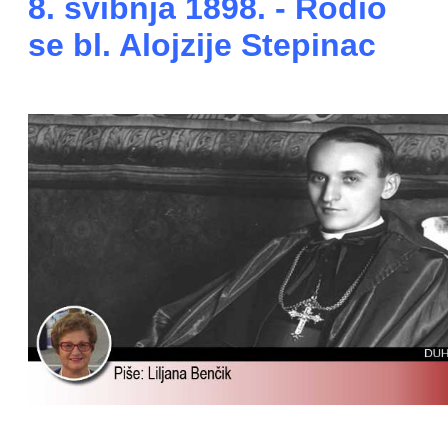
8. svibnja 1898. - Rodio
se bl. Alojzije Stepinac