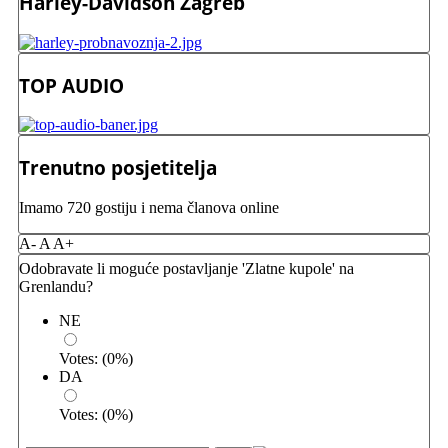
Harley-Davidson Zagreb
TOP AUDIO
Trenutno posjetitelja
Imamo 720 gostiju i nema članova online
A-
A
A+
Odobravate li moguće postavljanje 'Zlatne kupole' na
Grenlandu?
NE
Votes:
(
0
%)
DA
Votes:
(
0
%)