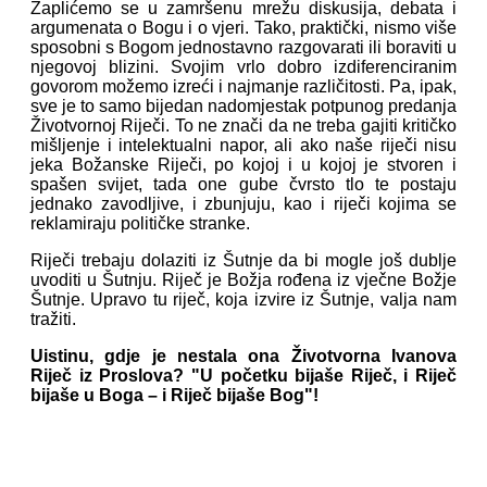
Zaplićemo se u zamršenu mrežu diskusija, debata i
argumenata o Bogu i o vjeri. Tako, praktički, nismo više
sposobni s Bogom jednostavno razgovarati ili boraviti u
njegovoj blizini. Svojim vrlo dobro izdiferenciranim
govorom možemo izreći i najmanje različitosti. Pa, ipak,
sve je to samo bijedan nadomjestak potpunog predanja
Životvornoj Riječi. To ne znači da ne treba gajiti kritičko
mišljenje i intelektualni napor, ali ako naše riječi nisu
jeka Božanske Riječi, po kojoj i u kojoj je stvoren i
spašen svijet, tada one gube čvrsto tlo te postaju
jednako zavodljive, i zbunjuju, kao i riječi kojima se
reklamiraju političke stranke.
Riječi trebaju dolaziti iz Šutnje da bi mogle još dublje
uvoditi u Šutnju. Riječ je Božja rođena iz vječne Božje
Šutnje. Upravo tu riječ, koja izvire iz Šutnje, valja nam
tražiti.
Uistinu, gdje je nestala ona Životvorna Ivanova
Riječ iz Proslova? "U početku bijaše Riječ, i Riječ
bijaše u Boga – i Riječ bijaše Bog"!