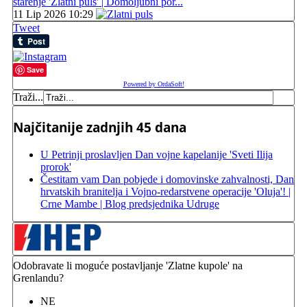
starenje 'Zlatni puls' | Domoljubni por...
11 Lip 2026 10:29
Tweet
Save
Powered by OrdaSoft!
Traži...
Najčitanije zadnjih 45 dana
U Petrinji proslavljen Dan vojne kapelanije 'Sveti Ilija
prorok'
Čestitam vam Dan pobjede i domovinske zahvalnosti, Dan
hrvatskih branitelja i Vojno-redarstvene operacije 'Oluja'! |
Crne Mambe | Blog predsjednika Udruge
Odobravate li moguće postavljanje 'Zlatne kupole' na
Grenlandu?
NE