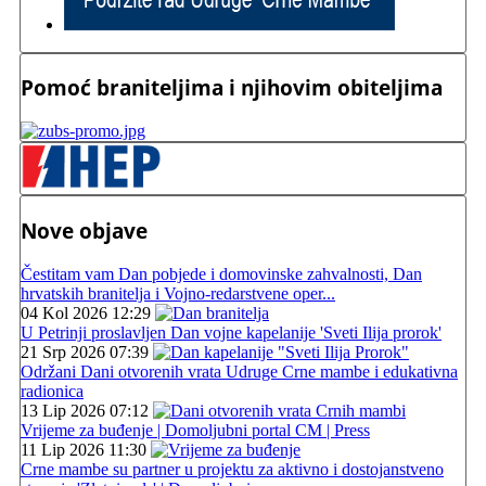
Pomoć braniteljima i njihovim obiteljima
Nove objave
Čestitam vam Dan pobjede i domovinske zahvalnosti, Dan
hrvatskih branitelja i Vojno-redarstvene oper...
04 Kol 2026 12:29
U Petrinji proslavljen Dan vojne kapelanije 'Sveti Ilija prorok'
21 Srp 2026 07:39
Održani Dani otvorenih vrata Udruge Crne mambe i edukativna
radionica
13 Lip 2026 07:12
Vrijeme za buđenje | Domoljubni portal CM | Press
11 Lip 2026 11:30
Crne mambe su partner u projektu za aktivno i dostojanstveno