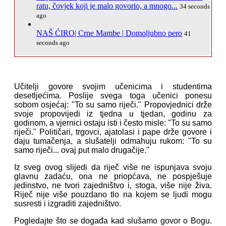
ratu, čovjek koji je malo govorio, a mnogo...
34 seconds
ago
NAŠ ĆIRO| Crne Mambe | Domoljubno pero
41
seconds ago
Učitelji govore svojim učenicima i studentima
desetljećima. Poslije svega toga učenici ponesu
sobom osjećaj: "To su samo riječi." Propovjednici drže
svoje propovijedi iz tjedna u tjedan, godinu za
godinom, a vjernici ostaju isti i često misle: "To su samo
riječi." Političari, trgovci, ajatolasi i pape drže govore i
daju tumačenja, a slušatelji odmahuju rukom: "To su
samo riječi... ovaj put malo drugačije."
Iz sveg ovog slijedi da riječ više ne ispunjava svoju
glavnu zadaću, ona ne priopćava, ne pospješuje
jedinstvo, ne tvori zajedništvo i, stoga, više nije živa.
Riječ nije više pouzdano tlo na kojem se ljudi mogu
susresti i izgraditi zajedništvo.
Pogledajte što se događa kad slušamo govor o Bogu.