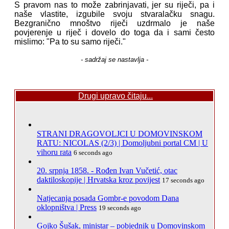
S pravom nas to može zabrinjavati, jer su riječi, pa i
naše vlastite, izgubile svoju stvaralačku snagu.
Bezgranično mnoštvo riječi uzdrmalo je naše
povjerenje u riječ i dovelo do toga da i sami često
mislimo: "Pa to su samo riječi."
- sadržaj se nastavlja -
Drugi upravo čitaju...
STRANI DRAGOVOLJCI U DOMOVINSKOM
RATU: NICOLAS (2/3) | Domoljubni portal CM | U
vihoru rata
6 seconds ago
20. srpnja 1858. - Rođen Ivan Vučetić, otac
daktiloskopije | Hrvatska kroz povijest
17 seconds ago
Natjecanja posada Gombr-e povodom Dana
oklopništva | Press
19 seconds ago
Gojko Šušak, ministar – pobjednik u Domovinskom