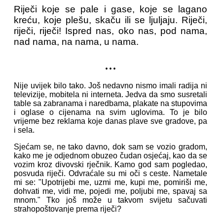
Riječi koje se pale i gase, koje se lagano
kreću, koje plešu, skaču ili se ljuljaju. Riječi,
riječi, riječi! Ispred nas, oko nas, pod nama,
nad nama, na nama, u nama.
...
Nije uvijek bilo tako. Još nedavno nismo imali radija ni
televizije, mobitela ni interneta. Jedva da smo susretali
table sa zabranama i naredbama, plakate na stupovima
i oglase o cijenama na svim uglovima. To je bilo
vrijeme bez reklama koje danas plave sve gradove, pa
i sela.
Sjećam se, ne tako davno, dok sam se vozio gradom,
kako me je odjednom obuzeo čudan osjećaj, kao da se
vozim kroz divovski rječnik. Kamo god sam pogledao,
posvuda riječi. Odvraćale su mi oči s ceste. Nametale
mi se: "Upotrijebi me, uzmi me, kupi me, pomiriši me,
dohvati me, vidi me, pojedi me, poljubi me, spavaj sa
mnom." Tko još može u takvom svijetu sačuvati
strahopoštovanje prema riječi?