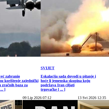
SVIJET
već zabranio
Eskalacija sada dovodi u pitanje i
u korištenje zajednički
hoće li jemenska skupina koju
h zračnih baza za
podržava Iran ciljati
.. ]
trgovačke [ ... ]
09 Lip 2026 07:12
13 Svi 2026 12:35