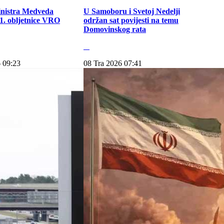
inistra Medveda
U Samoboru i Svetoj Nedelji
. obljetnice VRO
održan sat povijesti na temu
Domovinskog rata
 09:23
08 Tra 2026 07:41