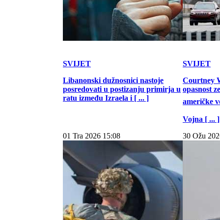
SVIJET
SVIJET
Libanonski dužnosnici nastoje
Courtney W
posredovati u postizanju primirja u
opasnost z
ratu između Izraela i [ ... ]
američke vo
Vojna [ ... ]
01 Tra 2026 15:08
30 Ožu 202