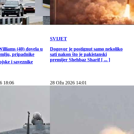
SVIJET
illiams (40) dovela u
Dogovor je postignut samo nekoliko
emlju, pripadnike
sati nakon što je pakistanski
premijer Shehbaz Sharif [ ... ]
jske i saveznike
6 18:06
28 Ožu 2026 14:01