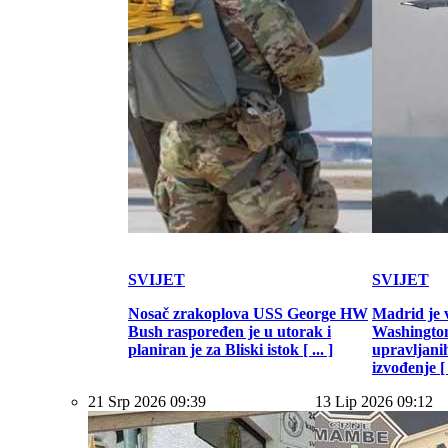
SVIJET
SVIJET
Nosač zrakoplova USS George HW
Madrid je 
Bush raspoređen je u utorak i
Washington
planiran je za Bliski istok [ ... ]
upravljani
izvođenje [ .
21 Srp 2026 09:39
13 Lip 2026 09:12