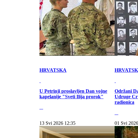
HRVATSKA
HRVATS
U Petrinji proslavljen Dan vojne
Održani Da
kapelanije "Sveti Ilija prorok"
Udruge Cr
radionica
13 Svi 2026 12:35
01 Svi 2026