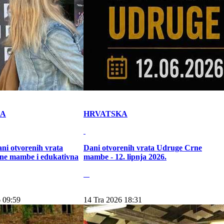
KA
HRVATSKA
ni otvorenih vrata
Dani otvorenih vrata Udruge Crne
ne mambe i edukativna
mambe - 12. lipnja 2026.
 09:59
14 Tra 2026 18:31