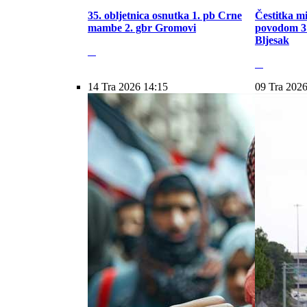
35. obljetnica osnutka 1. pb Crne
Čestitka m
mambe 2. gbr Gromovi
povodom 31
Bljesak
14 Tra 2026 14:15
09 Tra 2026