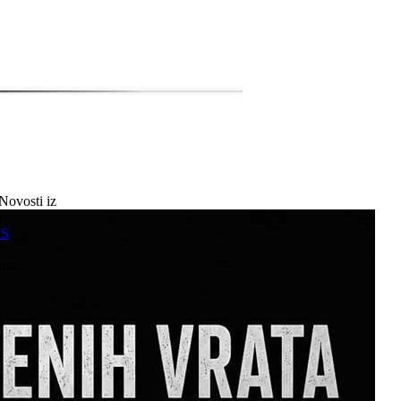
Novosti iz
a
SS
mne