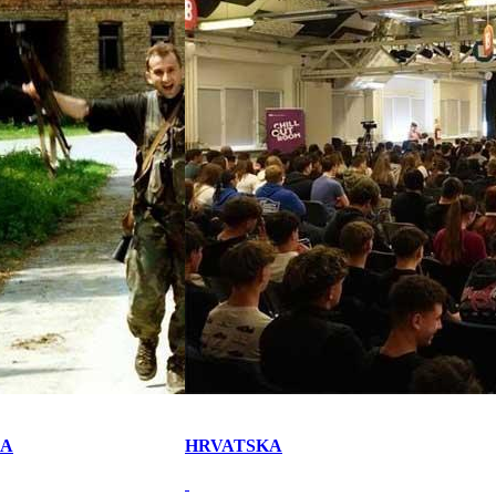
KA
HRVATSKA