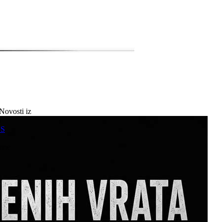
Novosti iz
a
SS
mne