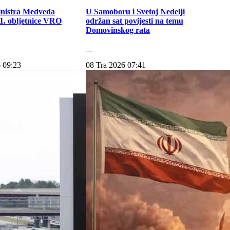
inistra Medveda
U Samoboru i Svetoj Nedelji
. obljetnice VRO
održan sat povijesti na temu
Domovinskog rata
 09:23
08 Tra 2026 07:41