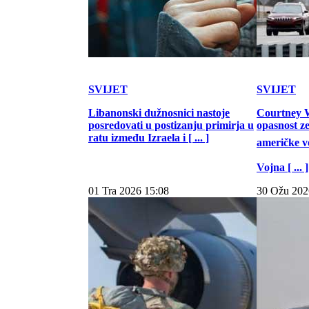
SVIJET
SVIJET
Libanonski dužnosnici nastoje
Courtney W
posredovati u postizanju primirja u
opasnost z
ratu između Izraela i [ ... ]
američke vo
Vojna [ ... ]
01 Tra 2026 15:08
30 Ožu 202