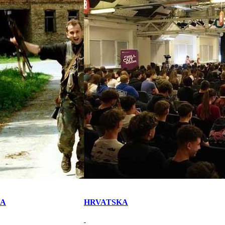
KA
HRVATSKA