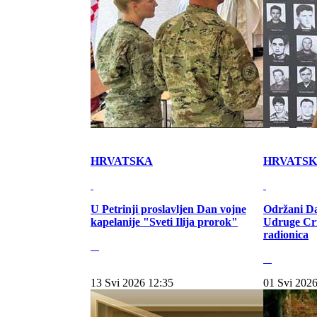
HRVATSKA
HRVATS
U Petrinji proslavljen Dan vojne
Održani Da
kapelanije "Sveti Ilija prorok"
Udruge Cr
radionica
13 Svi 2026 12:35
01 Svi 2026