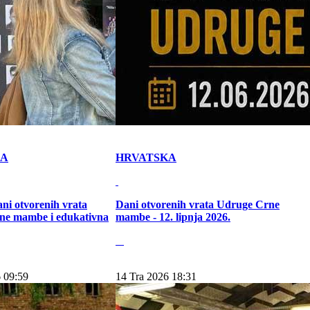
KA
HRVATSKA
ni otvorenih vrata
Dani otvorenih vrata Udruge Crne
ne mambe i edukativna
mambe - 12. lipnja 2026.
 09:59
14 Tra 2026 18:31