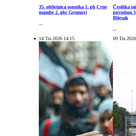
35. obljetnica osnutka 1. pb Crne
Čestitka m
mambe 2. gbr Gromovi
povodom 31
Bljesak
14 Tra 2026 14:15
09 Tra 2026