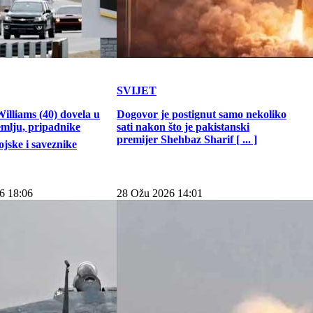
SVIJET
illiams (40) dovela u
Dogovor je postignut samo nekoliko
emlju, pripadnike
sati nakon što je pakistanski
premijer Shehbaz Sharif [ ... ]
jske i saveznike
6 18:06
28 Ožu 2026 14:01