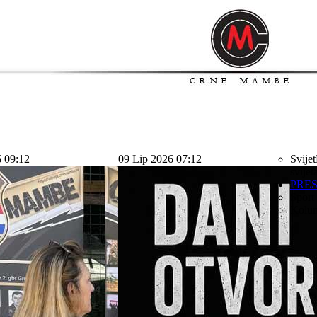
6 09:12
09 Lip 2026 07:12
Svijet
svijet
PRE
Sport
Kolu