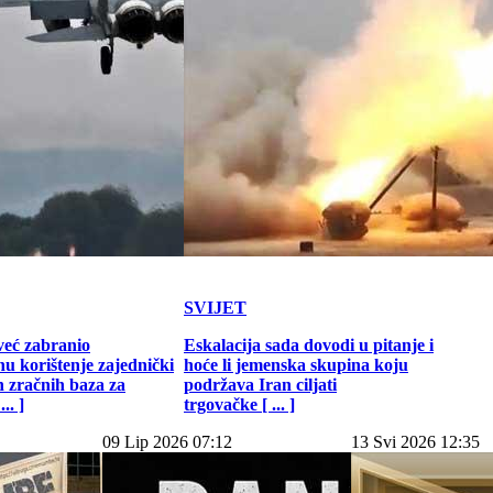
SVIJET
već zabranio
Eskalacija sada dovodi u pitanje i
u korištenje zajednički
hoće li jemenska skupina koju
h zračnih baza za
podržava Iran ciljati
.. ]
trgovačke [ ... ]
09 Lip 2026 07:12
13 Svi 2026 12:35