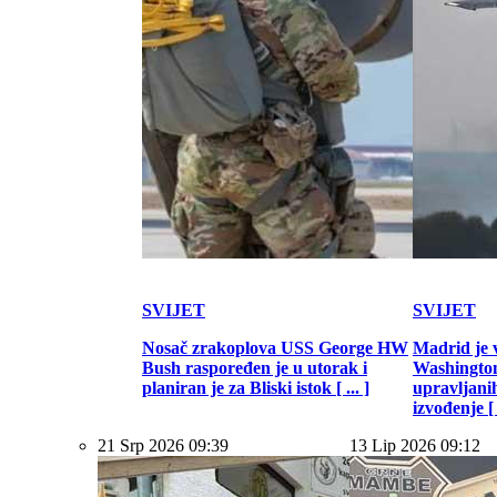
SVIJET
SVIJET
Nosač zrakoplova USS George HW
Madrid je 
Bush raspoređen je u utorak i
Washington
planiran je za Bliski istok [ ... ]
upravljani
izvođenje [ .
21 Srp 2026 09:39
13 Lip 2026 09:12