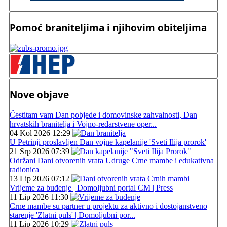
Pomoć braniteljima i njihovim obiteljima
Nove objave
Čestitam vam Dan pobjede i domovinske zahvalnosti, Dan
hrvatskih branitelja i Vojno-redarstvene oper...
04 Kol 2026 12:29
U Petrinji proslavljen Dan vojne kapelanije 'Sveti Ilija prorok'
21 Srp 2026 07:39
Održani Dani otvorenih vrata Udruge Crne mambe i edukativna
radionica
13 Lip 2026 07:12
Vrijeme za buđenje | Domoljubni portal CM | Press
11 Lip 2026 11:30
Crne mambe su partner u projektu za aktivno i dostojanstveno
starenje 'Zlatni puls' | Domoljubni por...
11 Lip 2026 10:29