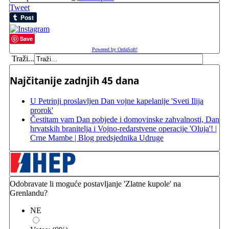
Tweet
Save
Powered by OrdaSoft!
Traži...
Najčitanije zadnjih 45 dana
U Petrinji proslavljen Dan vojne kapelanije 'Sveti Ilija
prorok'
Čestitam vam Dan pobjede i domovinske zahvalnosti, Dan
hrvatskih branitelja i Vojno-redarstvene operacije 'Oluja'! |
Crne Mambe | Blog predsjednika Udruge
Odobravate li moguće postavljanje 'Zlatne kupole' na
Grenlandu?
NE