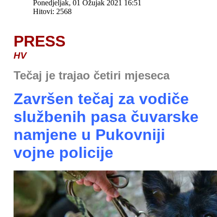
Ponedjeljak, 01 Ožujak 2021 16:51
Hitovi: 2568
PRESS
HV
Tečaj je trajao četiri mjeseca
Završen tečaj za vodiče
službenih pasa čuvarske
namjene u Pukovniji
vojne policije