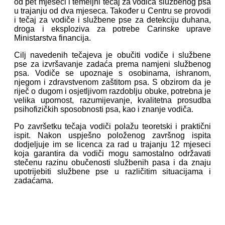
od pet mjeseci i temeljni tečaj za vodiča službenog psa
u trajanju od dva mjeseca. Također u Centru se provodi
i tečaj za vodiče i službene pse za detekciju duhana,
droga i eksploziva za potrebe Carinske uprave
Ministarstva financija.
Cilj navedenih tečajeva je obučiti vodiče i službene
pse za izvršavanje zadaća prema namjeni službenog
psa. Vodiče se upoznaje s osobinama, ishranom,
njegom i zdravstvenom zaštitom psa. S obzirom da je
riječ o dugom i osjetljivom razdoblju obuke, potrebna je
velika upornost, razumijevanje, kvalitetna prosudba
psihofizičkih sposobnosti psa, kao i znanje vodiča.
Po završetku tečaja vodiči polažu teoretski i praktični
ispit. Nakon uspješno položenog završnog ispita
dodjeljuje im se licenca za rad u trajanju 12 mjeseci
koja garantira da vodiči mogu samostalno održavati
stečenu razinu obučenosti službenih pasa i da znaju
upotrijebiti službene pse u različitim situacijama i
zadaćama.