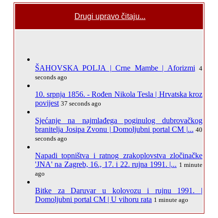
Drugi upravo čitaju...
ŠAHOVSKA POLJA | Crne Mambe | Aforizmi
4
seconds ago
10. srpnja 1856. - Rođen Nikola Tesla | Hrvatska kroz
povijest
37 seconds ago
Sjećanje na najmlađega poginulog dubrovačkog
branitelja Josipa Zvonu | Domoljubni portal CM |...
40
seconds ago
Napadi topništva i ratnog zrakoplovstva zločinačke
'JNA' na Zagreb, 16., 17. i 22. rujna 1991. |...
1 minute
ago
Bitke za Daruvar u kolovozu i rujnu 1991. |
Domoljubni portal CM | U vihoru rata
1 minute ago