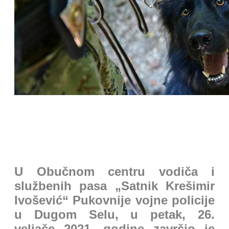
PRESS
U Obučnom centru vodiča i
službenih pasa „Satnik Krešimir
Ivošević“ Pukovnije vojne policije
u Dugom Selu, u petak, 26.
veljače 2021. godine završio je