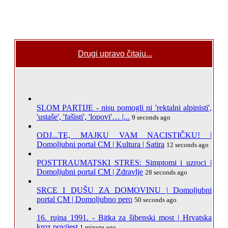
Drugi upravo čitaju...
SLOM PARTIJE - nisu pomogli ni 'rektalni alpinisti',
'ustaše', 'fašisti', 'lopovi'… |...
9 seconds ago
ODJ...TE, MAJKU VAM NACISTIČKU! |
Domoljubni portal CM | Kultura | Satira
12 seconds ago
POSTTRAUMATSKI STRES: Simptomi i uzroci |
Domoljubni portal CM | Zdravlje
28 seconds ago
SRCE I DUŠU ZA DOMOVINU | Domoljubni
portal CM | Domoljubno pero
50 seconds ago
16. rujna 1991. - Bitka za šibenski most | Hrvatska
kroz povijest
1 minute ago