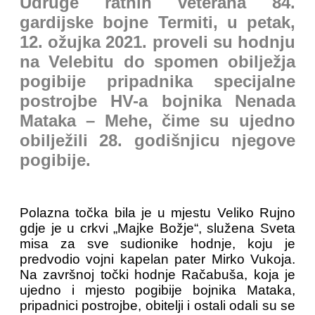
Udruge ratnih veterana 84.
gardijske bojne Termiti, u petak,
12. ožujka 2021. proveli su hodnju
na Velebitu do spomen obilježja
pogibije pripadnika specijalne
postrojbe HV-a bojnika Nenada
Mataka – Mehe, čime su ujedno
obilježili 28. godišnjicu njegove
pogibije.
Polazna točka bila je u mjestu Veliko Rujno
gdje je u crkvi „Majke Božje“, služena Sveta
misa za sve sudionike hodnje, koju je
predvodio vojni kapelan pater Mirko Vukoja.
Na završnoj točki hodnje Račabuša, koja je
ujedno i mjesto pogibije bojnika Mataka,
pripadnici postrojbe, obitelji i ostali odali su se