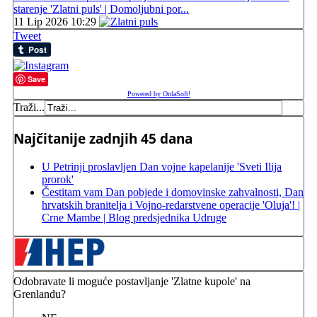
starenje 'Zlatni puls' | Domoljubni por...
11 Lip 2026 10:29
Tweet
Save
Powered by OrdaSoft!
Traži...
Najčitanije zadnjih 45 dana
U Petrinji proslavljen Dan vojne kapelanije 'Sveti Ilija
prorok'
Čestitam vam Dan pobjede i domovinske zahvalnosti, Dan
hrvatskih branitelja i Vojno-redarstvene operacije 'Oluja'! |
Crne Mambe | Blog predsjednika Udruge
Odobravate li moguće postavljanje 'Zlatne kupole' na
Grenlandu?