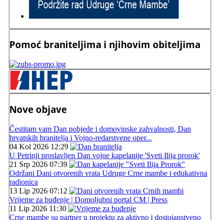
Pomoć braniteljima i njihovim obiteljima
Nove objave
Čestitam vam Dan pobjede i domovinske zahvalnosti, Dan
hrvatskih branitelja i Vojno-redarstvene oper...
04 Kol 2026 12:29
U Petrinji proslavljen Dan vojne kapelanije 'Sveti Ilija prorok'
21 Srp 2026 07:39
Održani Dani otvorenih vrata Udruge Crne mambe i edukativna
radionica
13 Lip 2026 07:12
Vrijeme za buđenje | Domoljubni portal CM | Press
11 Lip 2026 11:30
Crne mambe su partner u projektu za aktivno i dostojanstveno