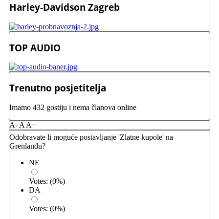
Harley-Davidson Zagreb
TOP AUDIO
Trenutno posjetitelja
Imamo 432 gostiju i nema članova online
A-
A
A+
Odobravate li moguće postavljanje 'Zlatne kupole' na
Grenlandu?
NE
Votes:
(
0
%)
DA
Votes:
(
0
%)