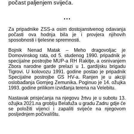
počast paljenjem svijeća.
...
Za pripadnike ZSS-a osim dostojanstvenog odavanja
počasti ova hodnja bila je i provjera njihovih
sposobnosti i tjelesne spremnosti.
Bojnik Nenad Matak – Meho dragovoljac je
Domovinskog rata, od 5. studenog 1990. pripadnik je
specijalne postrojbe MUP-a RH Rakitje, a osnivanjem
Zbora narodne garde prelazi u 1. gardijsku brigadu
Tigrovi. U kolovozu 1991. godine postao je pripadnik
Specijalne postrojbe GS HV-a. Ranjen je u akciji
oslobađanja Gornjeg Zemunika. Poginuo je 14. ožujka
1993. godine prilikom izviđanja terena na Velebitu.
Nastavak prisjećanja na njegovu žrtvu je u subotu 13.
ožujka 2021.na groblju Belafuža u gradu Zadru gdje će
se položiti vijenci i zapaliti svijeće na njegovom
posljednjem počivalištu.