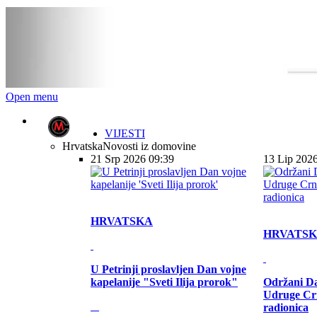
Open menu
VIJESTI
Hrvatska
Novosti iz domovine
21 Srp 2026 09:39
13 Lip 202
HRVATSKA
HRVATS
U Petrinji proslavljen Dan vojne
kapelanije "Sveti Ilija prorok"
Održani Da
Udruge Cr
radionica