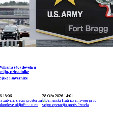
illiams (40) dovela u
emlju, pripadnike
jske i saveznike
6 18:06
28 Ožu 2026 14:01