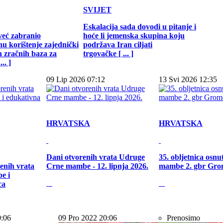
SVIJET
Eskalacija sada dovodi u pitanje i
već zabranio
hoće li jemenska skupina koju
u korištenje zajednički
podržava Iran ciljati
h zračnih baza za
trgovačke [ ... ]
.. ]
09 Lip 2026 07:12
13 Svi 2026 12:35
HRVATSKA
HRVATSKA
Dani otvorenih vrata Udruge
35. obljetnica osn
enih vrata
Crne mambe - 12. lipnja 2026.
mambe 2. gbr Gro
e i
ca
0:06
09 Pro 2022 20:06
Prenosimo