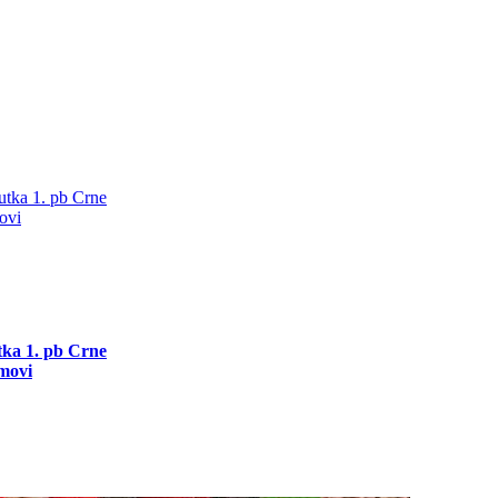
utka 1. pb Crne
movi