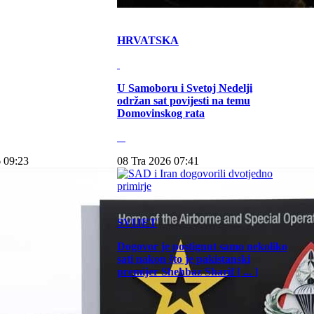
HRVATSKA
U Samoboru i Svetoj Nedelji
održan sat povijesti na temu
Domovinskog rata
 09:23
08 Tra 2026 07:41
SVIJET
Dogovor je postignut samo nekoliko
sati nakon što je pakistanski
premijer Shehbaz Sharif [ ... ]