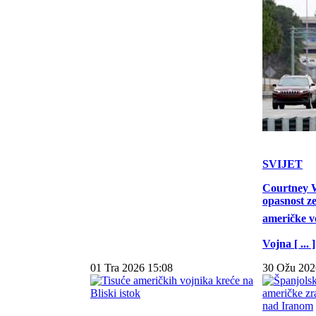
SVIJET
Courtney W
opasnost z
američke vo
Vojna [ ... ]
01 Tra 2026 15:08
30 Ožu 202