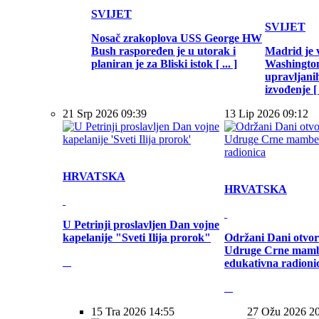
SVIJET
SVIJET
Nosač zrakoplova USS George HW
Bush raspoređen je u utorak i
Madrid je 
planiran je za Bliski istok [ ... ]
Washington
upravljani
izvođenje [ .
21 Srp 2026 09:39
13 Lip 2026 09:12
HRVATSKA
HRVATSKA
U Petrinji proslavljen Dan vojne
kapelanije "Sveti Ilija prorok"
Održani Dani otvor
Udruge Crne mamb
edukativna radioni
15 Tra 2026 14:55
27 Ožu 2026 2