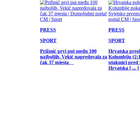
PRESS
PRESS
SPORT
SPORT
Prižmić prvi put među 100
Hrvatska preo
najboljih, Vekić napredovala za
Kolumbiju (2:1)
čak 37 mjesta
utakmici pred
Hrvatska [ ... ]