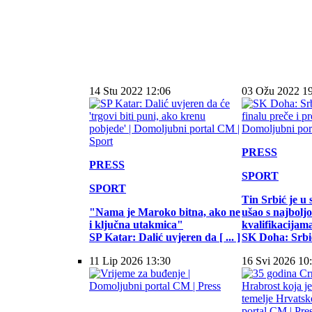
14 Stu 2022 12:06
03 Ožu 2022 1
PRESS
PRESS
SPORT
SPORT
Tin Srbić je u 
"Nama je Maroko bitna, ako ne
ušao s najbol
i ključna utakmica"
kvalifikacijam
SP Katar: Dalić uvjeren da [ ... ]
SK Doha: Srbić 
11 Lip 2026 13:30
16 Svi 2026 10