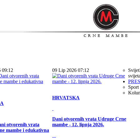
6 09:12
09 Lip 2026 07:12
Svijet
svijet
PRE
Sport
Kolu
HRVATSKA
KA
Dani otvorenih vrata Udruge Crne
ni otvorenih vrata
mambe - 12. lipnja 2026.
ne mambe i edukativna