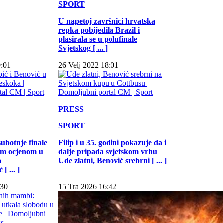
SPORT
U napetoj završnici hrvatska
repka pobijedila Brazil i
plasirala se u polufinale
Svjetskog [ ... ]
9:01
26 Velj 2022 18:01
PRESS
SPORT
subotnje finale
Filip i u 35. godini pokazuje da i
jom ocjenom u
dalje pripada svjetskom vrhu
a
Ude zlatni, Benović srebrni [ ... ]
[ ... ]
:30
15 Tra 2026 16:42