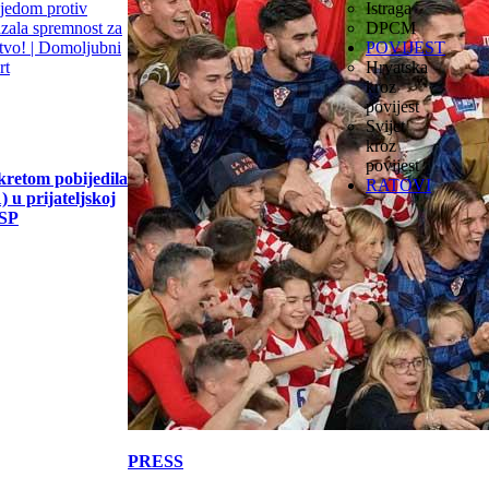
Istraga
DPCM
POVIJEST
Hrvatska
kroz
povijest
Svijet
kroz
povijest
kretom pobijedila
RATOVI
 u prijateljskoj
 SP
PRESS