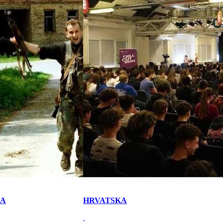
KA
HRVATSKA