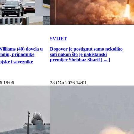
SVIJET
illiams (40) dovela u
Dogovor je postignut samo nekoliko
emlju, pripadnike
sati nakon što je pakistanski
premijer Shehbaz Sharif [ ... ]
jske i saveznike
6 18:06
28 Ožu 2026 14:01