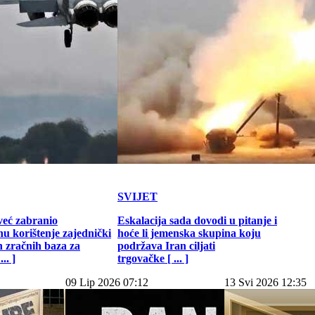
SVIJET
već zabranio
Eskalacija sada dovodi u pitanje i
u korištenje zajednički
hoće li jemenska skupina koju
h zračnih baza za
podržava Iran ciljati
.. ]
trgovačke [ ... ]
09 Lip 2026 07:12
13 Svi 2026 12:35