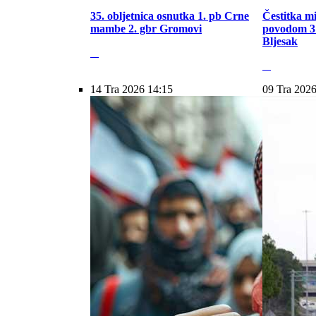
35. obljetnica osnutka 1. pb Crne
Čestitka m
mambe 2. gbr Gromovi
povodom 31
Bljesak
14 Tra 2026 14:15
09 Tra 2026