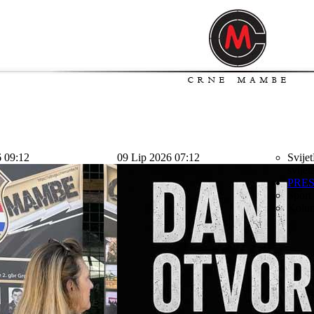
6 09:12
09 Lip 2026 07:12
Svijet
svijet
PRE
Sport
Kolu