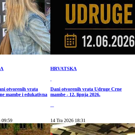
KA
HRVATSKA
ni otvorenih vrata
Dani otvorenih vrata Udruge Crne
ne mambe i edukativna
mambe - 12. lipnja 2026.
 09:59
14 Tra 2026 18:31