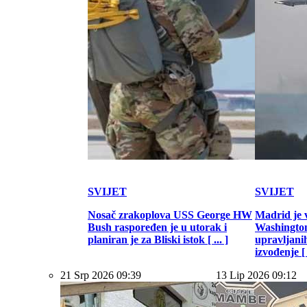
SVIJET
SVIJET
Nosač zrakoplova USS George HW
Madrid je 
Bush raspoređen je u utorak i
Washington
planiran je za Bliski istok [ ... ]
upravljani
izvođenje [ .
21 Srp 2026 09:39
13 Lip 2026 09:12