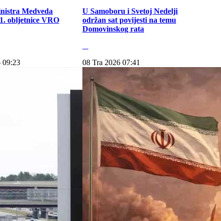
inistra Medveda
U Samoboru i Svetoj Nedelji
. obljetnice VRO
održan sat povijesti na temu
Domovinskog rata
 09:23
08 Tra 2026 07:41