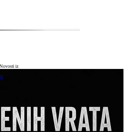
Novosti iz
a
SS
mne