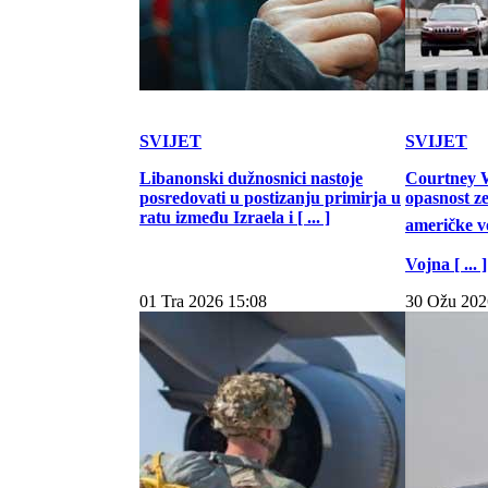
SVIJET
SVIJET
Libanonski dužnosnici nastoje
Courtney W
posredovati u postizanju primirja u
opasnost z
ratu između Izraela i [ ... ]
američke vo
Vojna [ ... ]
01 Tra 2026 15:08
30 Ožu 202