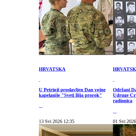
HRVATSKA
HRVATS
U Petrinji proslavljen Dan vojne
Održani Da
kapelanije "Sveti Ilija prorok"
Udruge Cr
radionica
13 Svi 2026 12:35
01 Svi 2026