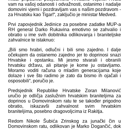
vam na vašoj odanosti i odvažnosti, ostanimo i nadalje
domovini vjerni i pozdravljam vas s našim pozdravom -
za Hrvatsku kao Tigar!“, zaključio je ministar Medved.
Prvi zapovjednik Jedinice za posebne zadatke MUP-a
RH general Darko Rukavina emotivno se zahvalio i
obratio u ime svih dobitnika odlikovanja i braniteljske
zahvalnice te istaknuo:
„Bili smo hrabri, odlučni i bili smo zajedno. I dalje
očekujem da ostanemo zajedno jer to doprinosi snazi
Hrvatske i opstanku. Mi jesmo stvarali i obranili
hrvatsku državu, ali pitanje je kome ju ostavljamo.
Moramo voditi računa o mladim generacijama koje
dolaze i sve što radimo je zato da bismo ih ojačali i
osposobili“, poručio je.
Predsjednik Republike Hrvatske Zoran Milanović
uručio je odličja zaslužnim hrvatskim braniteljima za
doprinos u Domovinskom ratu te se također prigodno
obratio, iskazavši zahvalnost svim hrvatskim
braniteljima, posebno dragovoljcima iz Rakitja.
Redom Nikole Šubića Zrinskog za junački čin u
Domovinskom ratu, odlikovan je Marko Dogančić, dok