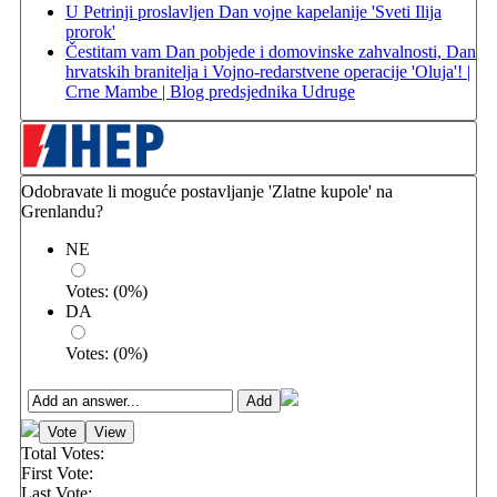
U Petrinji proslavljen Dan vojne kapelanije 'Sveti Ilija
prorok'
Čestitam vam Dan pobjede i domovinske zahvalnosti, Dan
hrvatskih branitelja i Vojno-redarstvene operacije 'Oluja'! |
Crne Mambe | Blog predsjednika Udruge
Odobravate li moguće postavljanje 'Zlatne kupole' na
Grenlandu?
NE
Votes:
(
0
%)
DA
Votes:
(
0
%)
Total Votes:
First Vote:
Last Vote: