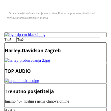
Ovaj materijal sufinanciran je sredstvima Fonda za poticanje pluralizma i
raznovrsnosti elektroničkih medija.
Traži...
Harley-Davidson Zagreb
TOP AUDIO
Trenutno posjetitelja
Imamo 467 gostiju i nema članova online
A-
A
A+