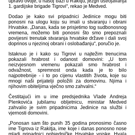
upravo ovdje, u našoj bazi u Rakitju, jezgri ustrojavanja
1. gardijske brigade Tigrovi“, rekao je Medved.
Dodao je kako svi pripadnici Jedinice mogu biti
ponosni na ulogu koju su imali u stvaranju i obrani
Hrvatske. „Danas, kada se prisjetimo tog sudbonosnog
vremena, možemo biti ponosni što smo prepoznali
povijesni trenutak stvaranja hrvatske države i dali svoj
doprinos u njezinoj obrani i oslobađanju“, poručio je.
Istaknuo je i kako su Tigrovi u najtežim trenucima
pokazali hrabrost i odanost domovini: „U tom
neizvjesnom vremenu pokazali smo hrabrost i
odvažnost, spremnost onda kada je to bilo
najpotrebnije - i to po cijenu vlastitih života, koje su
mnogi naši prijatelji položili za domovinu. Njima i
njihovim obiteljima vječno smo zahvalni.“
Čestitajući im u ime predsjednika Vlade Andreja
Plenkovića jubilarnu obljetnicu, ministar Medved
zahvalio je svim pripadnicima Jedinice na službi i
vjernosti domovini.
„Ponosan sam što punih 35 godina pronosimo časno
ime Tigrova iz Rakitja, ime koje i danas ponosno nose
mladi pripadnici pobjedničke Hrvatske vojske. Hvala