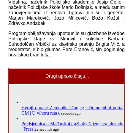
Vidalina, načelnik Policijske akademije Josip Ćelić i
načelnik Policijske škole Mario Bošnjak, a među ratnim
zapovjednicima iz redova Tigrova bili su i generali
Marjan Mareković, Jozo Milićević, Božo Kožul i
Zdravko Andabak.
Program obilježavanja upotpunile su glazbene izvedbe
Policijske klape sv. Mihovil i solistice Barbare
Suhodolčan Vrbički uz klavirsku pratnju Brigite Vilč, a
moderator je bio glumac Pere Eranović, sin poginulog
hrvatskog branitelja.
Drugi upravo čitaju...
Heroji obrane Zemunika Donjeg | Domoljubni portal
CM | U vihoru rata
6 seconds ago
Predsjednica u Mađarskoj traži objašnjenje za blokadu
| Press
22 seconds ago