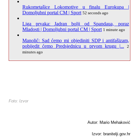
Rukometašice Lokomotive u finalu Eurokupa |
Domoljubni portal CM | Sport
52 seconds ago
Liga prvaka: Jadran bolji od Spandaua, poraz
Mladosti | Domoljubni portal CM | Sport
1 minute ago
Manolić: Sad ćemo mi objediniti SDP i antifašizam,
pobijedit ćemo Predsjednicu u prvom krugu |...
2
minutes ago
Foto: Izvor
Autor: Mario Mehaković
Izvor: branitelji.gov.hr