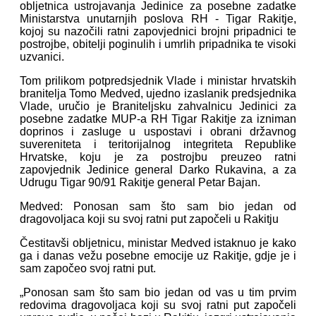
obljetnica ustrojavanja Jedinice za posebne zadatke
Ministarstva unutarnjih poslova RH - Tigar Rakitje,
kojoj su nazočili ratni zapovjednici brojni pripadnici te
postrojbe, obitelji poginulih i umrlih pripadnika te visoki
uzvanici.
Tom prilikom potpredsjednik Vlade i ministar hrvatskih
branitelja Tomo Medved, ujedno izaslanik predsjednika
Vlade, uručio je Braniteljsku zahvalnicu Jedinici za
posebne zadatke MUP-a RH Tigar Rakitje za izniman
doprinos i zasluge u uspostavi i obrani državnog
suvereniteta i teritorijalnog integriteta Republike
Hrvatske, koju je za postrojbu preuzeo ratni
zapovjednik Jedinice general Darko Rukavina, a za
Udrugu Tigar 90/91 Rakitje general Petar Bajan.
Medved: Ponosan sam što sam bio jedan od
dragovoljaca koji su svoj ratni put započeli u Rakitju
Čestitavši obljetnicu, ministar Medved istaknuo je kako
ga i danas vežu posebne emocije uz Rakitje, gdje je i
sam započeo svoj ratni put.
„Ponosan sam što sam bio jedan od vas u tim prvim
redovima dragovoljaca koji su svoj ratni put započeli