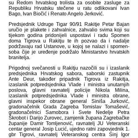
su Redom hrvatskog trolista za osobite zasluge za
Republiku Hrvatsku stečene u ratu odlikovani Ivan
Bago, Ivan Biočić i Renato Angelo Jerković.
Predsjednik Udruge Tigar 90/91 Rakitje Petar Bajan
uručio je plakete i zahvalnice, zahvalio svima koji su
tijekom godina pridonijeli uspostavi i radu Spomen
doma Tigrova u Rakitju te ih pozvao da i nadalje
podržavaju rad Ustanove, u kojoj se nalazi i spomen-
soba čije je uređenje podržalo Ministarstvo hrvatskih
branitelja.
Prigodnoj svečanosti u Rakitju nazočili su i izaslanik
predsjednika Hrvatskog sabora, saborski zastupnik
Ante Deur, također pripadnik Tigrova iz Rakitja,
izaslanik potpredsjednika Vlade i ministra unutarnjih
poslova, glavni ravnatelj policije Nikola Milina,
izaslanik potpredsjednika Vlade i ministra obrane,
glavni inspekor obrane general Siniša Jurković,
gradonačelnik Grada Zagreba Tomislav Tomašević,
gradonačelnici Samobora i Svete Nedelje Petra
Škrobot i Darijo Zurovec, zamjenik župana Zagrebačke
županije Damir Tomljenović, ravnatelj JU Veteranski
centar general Josip Lucić, ujedno ratni zapovjednik 1.
gbr Tigrovi, ravnatelj Veteranskog centra Sinj Igor