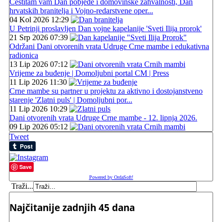
Čestitam vam Dan pobjede i domovinske zahvalnosti, Dan
hrvatskih branitelja i Vojno-redarstvene oper...
04 Kol 2026 12:29
U Petrinji proslavljen Dan vojne kapelanije 'Sveti Ilija prorok'
21 Srp 2026 07:39
Održani Dani otvorenih vrata Udruge Crne mambe i edukativna
radionica
13 Lip 2026 07:12
Vrijeme za buđenje | Domoljubni portal CM | Press
11 Lip 2026 11:30
Crne mambe su partner u projektu za aktivno i dostojanstveno
starenje 'Zlatni puls' | Domoljubni por...
11 Lip 2026 10:29
Dani otvorenih vrata Udruge Crne mambe - 12. lipnja 2026.
09 Lip 2026 05:12
Tweet
Save
Powered by OrdaSoft!
Traži...
Najčitanije zadnjih 45 dana