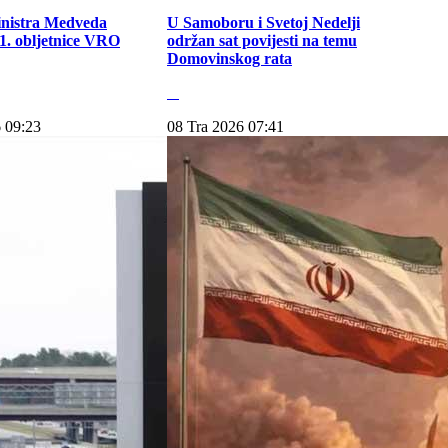
inistra Medveda
U Samoboru i Svetoj Nedelji
. obljetnice VRO
održan sat povijesti na temu
Domovinskog rata
 09:23
08 Tra 2026 07:41