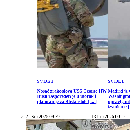
SVIJET
SVIJET
Nosač zrakoplova USS George HW
Madrid je 
Bush raspoređen je u utorak i
Washington
planiran je za Bliski istok [ ... ]
upravljani
izvođenje [ .
21 Srp 2026 09:39
13 Lip 2026 09:12