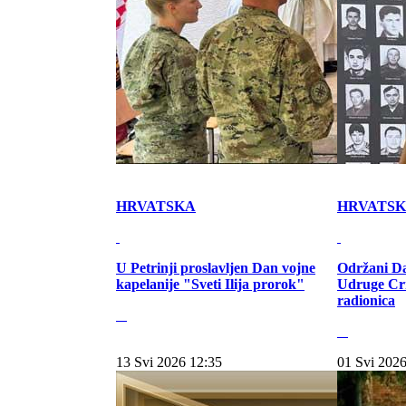
HRVATSKA
HRVATS
U Petrinji proslavljen Dan vojne
Održani Da
kapelanije "Sveti Ilija prorok"
Udruge Cr
radionica
13 Svi 2026 12:35
01 Svi 2026