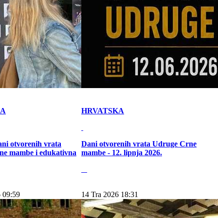
KA
HRVATSKA
ni otvorenih vrata
Dani otvorenih vrata Udruge Crne
ne mambe i edukativna
mambe - 12. lipnja 2026.
 09:59
14 Tra 2026 18:31