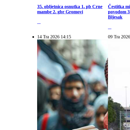
35. obljetnica osnutka 1. pb Crne
Čestitka m
mambe 2. gbr Gromovi
povodom 31
Bljesak
14 Tra 2026 14:15
09 Tra 2026