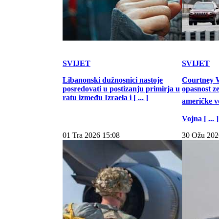
SVIJET
SVIJET
Libanonski dužnosnici nastoje
Courtney W
posredovati u postizanju primirja u
opasnost z
ratu između Izraela i [ ... ]
američke vo
Vojna [ ... ]
01 Tra 2026 15:08
30 Ožu 202