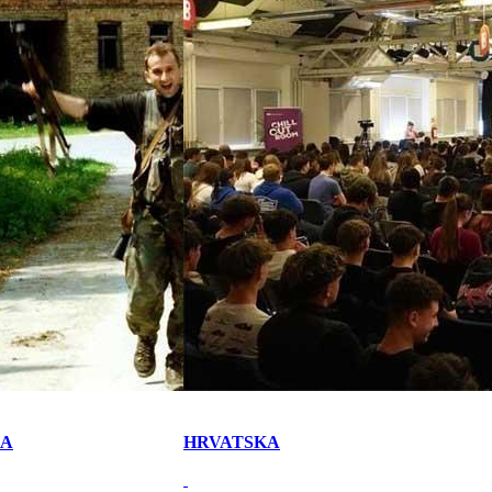
KA
HRVATSKA