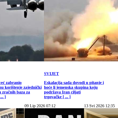
SVIJET
već zabranio
Eskalacija sada dovodi u pitanje i
u korištenje zajednički
hoće li jemenska skupina koju
h zračnih baza za
podržava Iran ciljati
.. ]
trgovačke [ ... ]
09 Lip 2026 07:12
13 Svi 2026 12:35