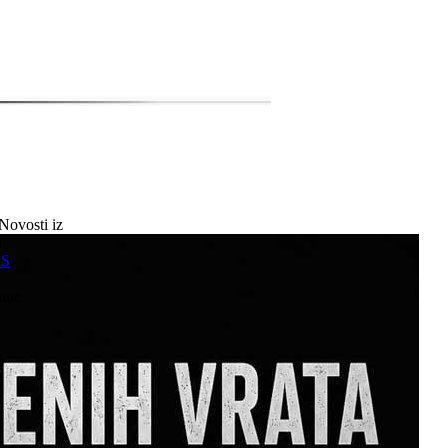
Novosti iz
a
SS
mne