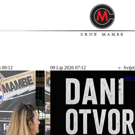
6 09:12
09 Lip 2026 07:12
Svijet
svijet
PRE
Sport
Kolu