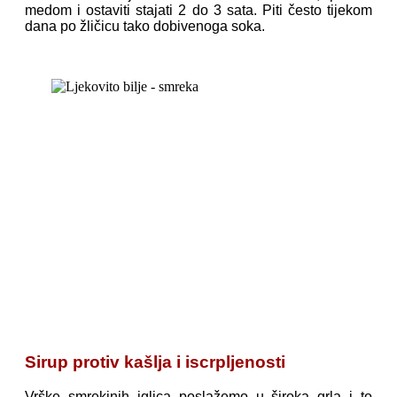
medom i ostaviti stajati 2 do 3 sata. Piti često tijekom
dana po žličicu tako dobivenoga soka.
Sirup protiv kašlja i iscrpljenosti
Vrške smrekinih iglica poslažemo u široka grla i to