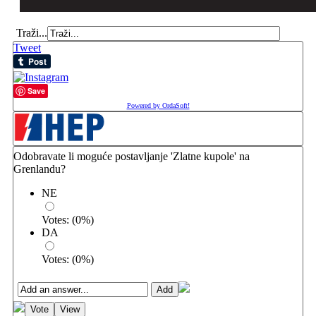
Traži...
Tweet
Save
Powered by OrdaSoft!
Odobravate li moguće postavljanje 'Zlatne kupole' na
Grenlandu?
NE
Votes:
(
0
%)
DA
Votes:
(
0
%)