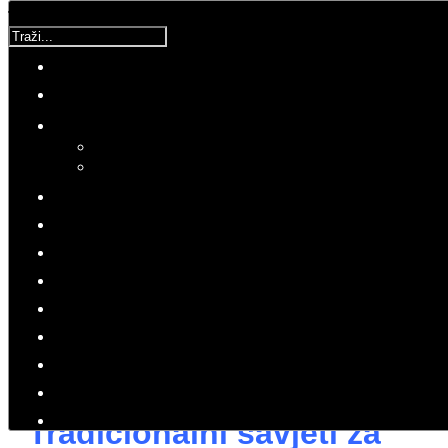
Traži...
Korisnička ocjena:
5
/
5
Molimo ocijenite
Bilje
Nedjelja, 20 Studeni 2016 07:45
Hitovi: 3311
ZDRAVLJE
LJEKOVITO BILJE
Smreka, češnjak, sljez, jabučni
ocat, bazga, lipa, kamilica
Tradicionalni savjeti za