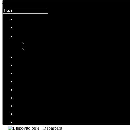
Traži...
Molimo ocijenite
Bilje
Srijeda, 28 Prosinac 2016 04:50
Hitovi: 4123
ZDRAVLJE
LJEKOVITO BILJE
Novi hit među namirnicama koje sprječavaju razvoj
raka
Rabarbara