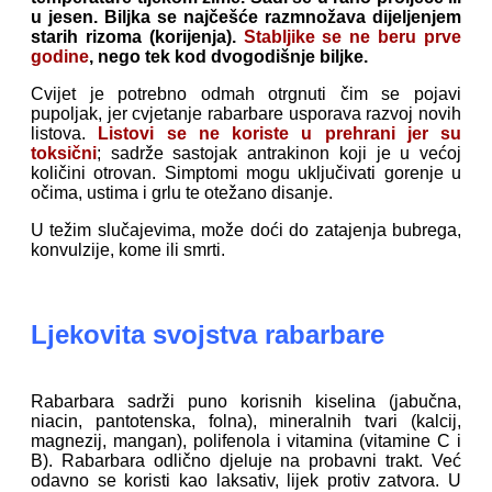
u jesen. Biljka se najčešće razmnožava dijeljenjem
starih rizoma (korijenja).
Stabljike se ne beru prve
godine
, nego tek kod dvogodišnje biljke.
Cvijet je potrebno odmah otrgnuti čim se pojavi
pupoljak, jer cvjetanje rabarbare usporava razvoj novih
listova.
Listovi se ne koriste u prehrani jer su
toksični
; sadrže sastojak antrakinon koji je u većoj
količini otrovan. Simptomi mogu uključivati gorenje u
očima, ustima i grlu te otežano disanje.
U težim slučajevima, može doći do zatajenja bubrega,
konvulzije, kome ili smrti.
Ljekovita svojstva rabarbare
Rabarbara sadrži puno korisnih kiselina (jabučna,
niacin, pantotenska, folna), mineralnih tvari (kalcij,
magnezij, mangan), polifenola i vitamina (vitamine C i
B).
Rabarbara odlično djeluje na probavni trakt. Već
odavno se koristi kao laksativ, lijek protiv zatvora. U