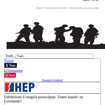
Izvor: krenizdravo.rtl.hr / alternativa-za-vas.com
Traži...
Tweet
Save
Powered by OrdaSoft!
Odobravate li moguće postavljanje 'Zlatne kupole' na
Grenlandu?