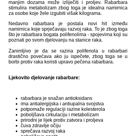
manjim dozama može izliječiti i proljev.
Rabarbara
stimulira metabolizam zbog toga je idealna namirnica
za osobe koje žele izgubiti višak kilograma.
Nedavno rabarbara je postala novi hit između
namirnica koje sprječavaju razvoj raka. To je zbog toga
što je rabarbara bogata polifenolima - spojevima koji su
poznati po svom djelovanju na stanice raka.
Zanimljivo je da se razina polifenola u rabarbari
drastično povećava ako ju ispečete, zbog toga se u
borbi protiv raka koristi upravo pečena rabarbara.
Ljekovito djelovanje rabarbare:
rabarbara je snažan antioksidans
ima antialergijska i antiupalna svojstva
potpomaže regulaciji razine kolesterola
poboljšava cirkulaciju i metabolizam
prirodni je lijek protiv zatvora i proljeva
čuva zdravlje očiju
sprečava razvoj raka