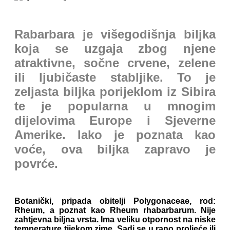
Rabarbara je višegodišnja biljka
koja se uzgaja zbog njene
atraktivne, sočne crvene, zelene
ili ljubičaste stabljike. To je
zeljasta biljka porijeklom iz Sibira
te je popularna u mnogim
dijelovima Europe i Sjeverne
Amerike. Iako je poznata kao
voće, ova biljka zapravo je
povrće.
Botanički, pripada obitelji Polygonaceae, rod:
Rheum, a poznat kao Rheum rhabarbarum. Nije
zahtjevna biljna vrsta. Ima veliku otpornost na niske
temperature tijekom zime.
Sadi se u rano proljeće ili