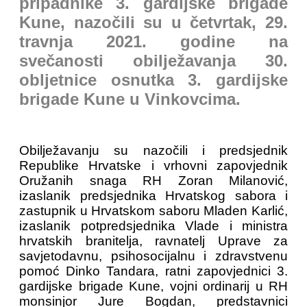
pripadnike 3. gardijske brigade
Kune, nazočili su u četvrtak, 29.
travnja 2021. godine na
svečanosti obilježavanja 30.
obljetnice osnutka 3. gardijske
brigade Kune u Vinkovcima.
Obilježavanju su nazočili i predsjednik
Republike Hrvatske i vrhovni zapovjednik
Oružanih snaga RH Zoran Milanović,
izaslanik predsjednika Hrvatskog sabora i
zastupnik u Hrvatskom saboru Mladen Karlić,
izaslanik potpredsjednika Vlade i ministra
hrvatskih branitelja, ravnatelj Uprave za
savjetodavnu, psihosocijalnu i zdravstvenu
pomoć Dinko Tandara, ratni zapovjednici 3.
gardijske brigade Kune, vojni ordinarij u RH
monsinjor Jure Bogdan, predstavnici