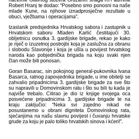
Robert Hranj te dodao: “Posebno smo ponosni na naše
mlade Kune, na njihove iznadprosječne rezultate u
obuci, vježbama i operacijama”.
Izaslanik predsjednika Hrvatskog sabora i zastupnik u
Hrvatskom saboru Mladen Karlić čestitajući 30.
obljetnicu osnutka 3. gardijske brigade, rekao je kako
je riječ o izuzetnoj postrojbi koja je zaslužna za obranu
i slobodu Slavonije i koja je ušla u povijest hrvatskog
naroda kao pobjednička brigada na koju svaki njen
član može biti ponosan.
Goran Basarac, sin pokojnog general-pukovnika Ivana
Basarca, ratnog zapovjednika brigade, u ime obitelji se
zahvalio pripadnicima 3. gardijske brigade za sve što
su napravili u Domovinskom ratu i što su bili tu kada je
najviše trebalo. Citirao je dio iz knjige svojega oca
posvećene pripadnicima 3. gardijske brigade te na
kraju zaključio: “Neka svi zajedno nikad ne
posustanemo u obrani digniteta Domovinskog rata,
sjećanjima na našu slavnu povijest i čuvanju hrvatske
grude za koju je palo toliko hrvatskih sinova i kćeri!”.