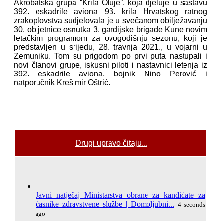
Akrobatska grupa “Krila Oluje”, koja djeluje u sastavu
392. eskadrile aviona 93. krila Hrvatskog ratnog
zrakoplovstva sudjelovala je u svečanom obilježavanju
30. obljetnice osnutka 3. gardijske brigade Kune novim
letačkim programom za ovogodišnju sezonu, koji je
predstavljen u srijedu, 28. travnja 2021., u vojarni u
Zemuniku. Tom su prigodom po prvi puta nastupali i
novi članovi grupe, iskusni piloti i nastavnici letenja iz
392. eskadrile aviona, bojnik Nino Perović i
natporučnik Krešimir Oštrić.
Drugi upravo čitaju...
Javni natječaj Ministarstva obrane za kandidate za
časnike zdravstvene službe | Domoljubni...
4 seconds
ago