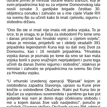
obrane primio je ministar obrane Mario Banožić koji je
svim pripadnicima koji su za vrijeme Domovinskog rata
nosili oznake 3. gardijske brigade čestitao 30.
obljetnicu osnutka i zahvalio se u ime cijele Vlade RH
na svemu što su učinili kako bi imali cjelovitu, sigurnu i
slobodnu državu.
“Ono što ste vi imali nije imala niti jedna vojska. To je
srce, to je snaga, to je želja za slobodom! Po tome smo
i danas priznati kao hrvatski vojnici u cijelom svijetu”,
rekao je ministar, prisjetivši se i obitelji stradalih 391
pripadnika legendarnih Kuna koji su dali svoj život za
Domovinu, kao i 16 nestalih pripadnika. “Hrvatska
vojska danas je poznata po tome da smo se kao mala
vojska borili s puno snažnijim neprijateljem i puno toga
učinili da danas živimo sigurno i slobodno”, istaknuo je
ministar i zahvalio se pripadnicima na svemu što čine
za Hrvatsku vojsku.
“U vrhunski izvedenoj operaciji “Bljesak” kojom je
oslobođena zapadna Slavonija, upravo su Kune prve
kročile u oslobođene Okučane. Ratni put Kuna bio je
ključan za uspostavu suvereniteta i pamtimo ga kao put
pobjede koji nam je donio dugo očekivanu slobodu i
mir u kojem danas žive vaši nasljednici”, poručio je
načelnik Glavnog stožera Oružanih snaga RH admiral