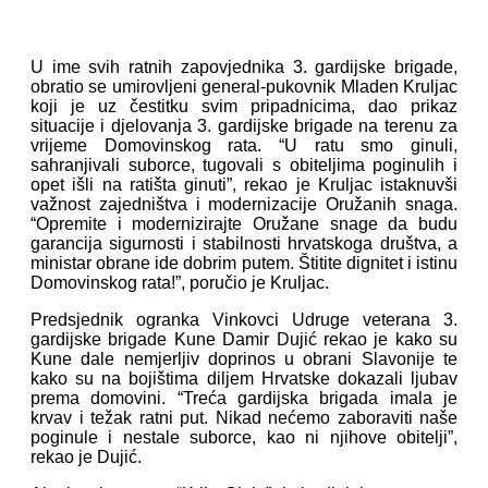
U ime svih ratnih zapovjednika 3. gardijske brigade,
obratio se umirovljeni general-pukovnik Mladen Kruljac
koji je uz čestitku svim pripadnicima, dao prikaz
situacije i djelovanja 3. gardijske brigade na terenu za
vrijeme Domovinskog rata. “U ratu smo ginuli,
sahranjivali suborce, tugovali s obiteljima poginulih i
opet išli na ratišta ginuti”, rekao je Kruljac istaknuvši
važnost zajedništva i modernizacije Oružanih snaga.
“Opremite i modernizirajte Oružane snage da budu
garancija sigurnosti i stabilnosti hrvatskoga društva, a
ministar obrane ide dobrim putem. Štitite dignitet i istinu
Domovinskog rata!”, poručio je Kruljac.
Predsjednik ogranka Vinkovci Udruge veterana 3.
gardijske brigade Kune Damir Dujić rekao je kako su
Kune dale nemjerljiv doprinos u obrani Slavonije te
kako su na bojištima diljem Hrvatske dokazali ljubav
prema domovini. “Treća gardijska brigada imala je
krvav i težak ratni put. Nikad nećemo zaboraviti naše
poginule i nestale suborce, kao ni njihove obitelji”,
rekao je Dujić.