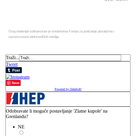
Ovaj materijal sufinanciran je sredstvima Fonda za poticanje pluralizma i
raznovrsnosti elektroničkih medija.
Traži...
Tweet
Save
Powered by OrdaSoft!
Odobravate li moguće postavljanje 'Zlatne kupole' na
Grenlandu?
NE