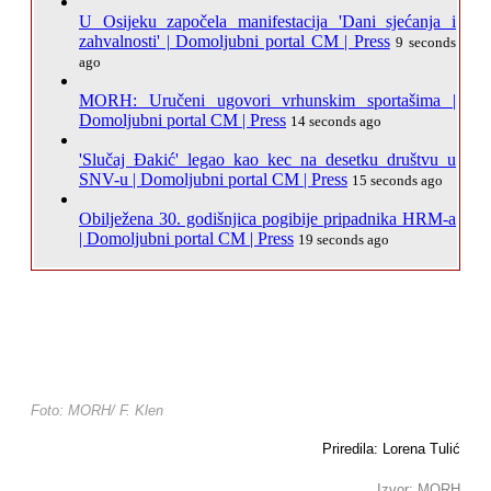
U Osijeku započela manifestacija 'Dani sjećanja i
zahvalnosti' | Domoljubni portal CM | Press
9 seconds
ago
MORH: Uručeni ugovori vrhunskim sportašima |
Domoljubni portal CM | Press
14 seconds ago
'Slučaj Đakić' legao kao kec na desetku društvu u
SNV-u | Domoljubni portal CM | Press
15 seconds ago
Obilježena 30. godišnjica pogibije pripadnika HRM-a
| Domoljubni portal CM | Press
19 seconds ago
Foto: MORH/ F. Klen
Priredila: Lorena Tulić
Izvor: MORH