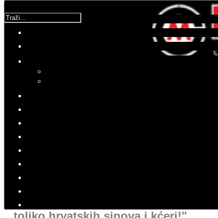
Traži...
Molimo ocijenite
Vijesti iz domovine
Četvrtak, 29 Travanj 2021 19:01
Hitovi: 2523
HRVATSKA
"Neka svi zajedno nikad ne
posustanemo u obrani digniteta
Domovinskog rata, sjećanjima na
našu slavnu povijest i čuvanju
hrvatske grude za koju je palo
toliko hrvatskih sinova i kćeri!"